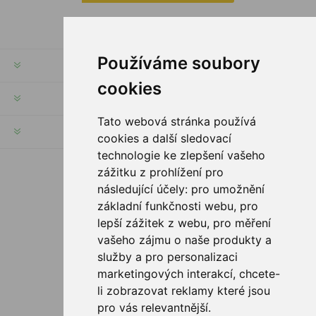
Používáme soubory
RECHTE & FRISTEN
cookies
KUNDENSERVICE
Tato webová stránka používá
HILFE & SERVICE
cookies a další sledovací
technologie ke zlepšení vašeho
zážitku z prohlížení pro
FOLGE UNS
následující účely:
pro umožnění
základní funkčnosti webu
,
pro
lepší zážitek z webu
,
pro měření
vašeho zájmu o naše produkty a
ZAHLUNGSMÖGLICHKEITEN
služby a pro personalizaci
marketingových interakcí
,
chcete-
li zobrazovat reklamy které jsou
pro vás relevantnější
.