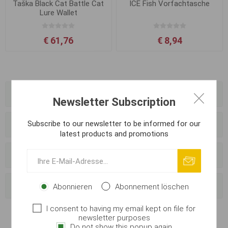
Taška Black Cat Battle Cat
ICE Fish Vorfachtasche
Lure Wallet
€ 61,76
€ 8,94
Kategorien
Newsletter Subscription
Subscribe to our newsletter to be informed for our
Hersteller
latest products and promotions
Anbieter
Beliebte Begriffe
Abonnieren
Abonnement löschen
I consent to having my email kept on file for
newsletter purposes
Do not show this popup again