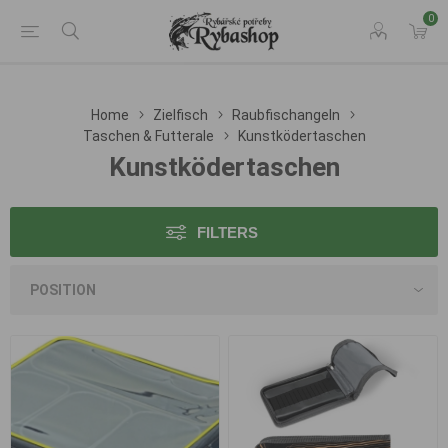
0
Home
Zielfisch
Raubfischangeln
Taschen & Futterale
Kunstködertaschen
Kunstködertaschen
FILTERS