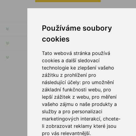
Používáme soubory
RECHTE & FRISTEN
cookies
KUNDENSERVICE
Tato webová stránka používá
HILFE & SERVICE
cookies a další sledovací
technologie ke zlepšení vašeho
zážitku z prohlížení pro
FOLGE UNS
následující účely:
pro umožnění
základní funkčnosti webu
,
pro
lepší zážitek z webu
,
pro měření
vašeho zájmu o naše produkty a
ZAHLUNGSMÖGLICHKEITEN
služby a pro personalizaci
marketingových interakcí
,
chcete-
li zobrazovat reklamy které jsou
pro vás relevantnější
.