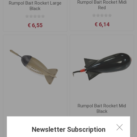
Rumpol Bait Rocket Midi
Rumpol Bait Rocket Large
Red
Black
€ 6,14
€ 6,55
Rumpol Bait Rocket Mid
Black
€ 6,14
Newsletter Subscription