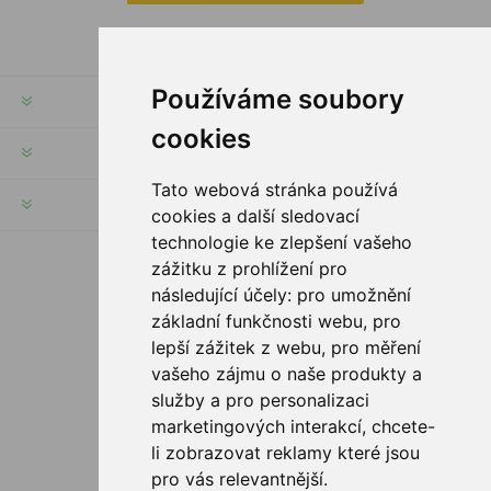
Používáme soubory
RECHTE & FRISTEN
cookies
KUNDENSERVICE
Tato webová stránka používá
HILFE & SERVICE
cookies a další sledovací
technologie ke zlepšení vašeho
zážitku z prohlížení pro
FOLGE UNS
následující účely:
pro umožnění
základní funkčnosti webu
,
pro
lepší zážitek z webu
,
pro měření
vašeho zájmu o naše produkty a
ZAHLUNGSMÖGLICHKEITEN
služby a pro personalizaci
marketingových interakcí
,
chcete-
li zobrazovat reklamy které jsou
pro vás relevantnější
.