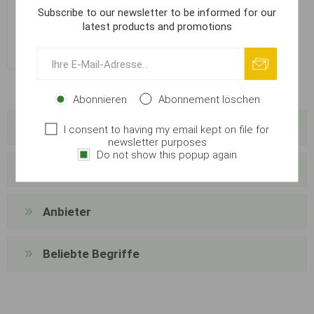
Korum Bopper Bait Dropper
Subscribe to our newsletter to be informed for our
Standard
latest products and promotions
€ 16,03
Abonnieren
Abonnement löschen
Kategorien
I consent to having my email kept on file for
newsletter purposes
Do not show this popup again
Hersteller
Anbieter
Beliebte Begriffe