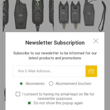
Newsletter Subscription
Carp Zoom Bissanzeiger-
Carp Zoom Bissanzeiger-
Set Expres K-280 3+1
Set Messenger 2+1
Subscribe to our newsletter to be informed for our
latest products and promotions
€ 93,11
€ 61,39
Abonnieren
Abonnement löschen
I consent to having my email kept on file for
newsletter purposes
Do not show this popup again