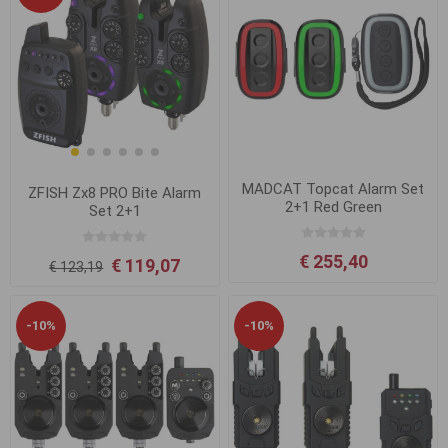
MADCAT Topcat Alarm Set
ZFISH Zx8 PRO Bite Alarm
2+1 Red Green
Set 2+1
€ 255,40
€ 119,07
€ 123,19
-10%
-10%