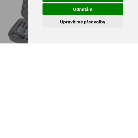
Odmítám
Upravit mé předvolby
Flacarp Bissanzeiger Set
Flacarp Bissanzeiger Set
CatHunter mit Receiver 3+1
CatHunter mit Receiver 4+1
€ 477,88
€ 595,34
€ 480,39
-4%
-6%