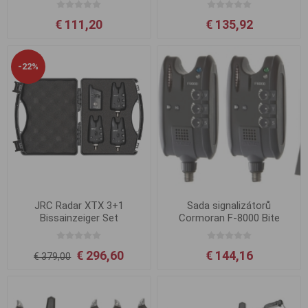
€ 111,20
€ 135,92
-22%
JRC Radar XTX 3+1
Sada signalizátorů
Bissainzeiger Set
Cormoran F-8000 Bite
Alarm Set
€ 296,60
€ 144,16
€ 379,00