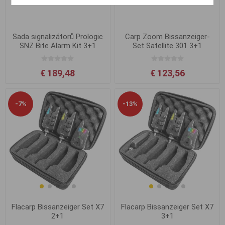
Sada signalizátorů Prologic
Carp Zoom Bissanzeiger-
SNZ Bite Alarm Kit 3+1
Set Satellite 301 3+1
€ 189,48
€ 123,56
-7%
-13%
Flacarp Bissanzeiger Set X7
Flacarp Bissanzeiger Set X7
2+1
3+1