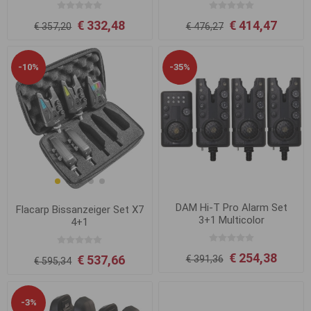
€ 332,48
€ 414,47
€ 357,20
€ 476,27
-10%
-35%
DAM Hi-T Pro Alarm Set
Flacarp Bissanzeiger Set X7
3+1 Multicolor
4+1
€ 254,38
€ 537,66
€ 391,36
€ 595,34
-3%