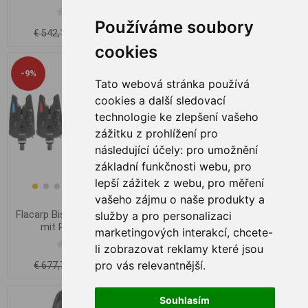
Používáme soubory
€ 500,99
€ 370,76
€ 542,19
€ 403,72
cookies
-9%
Tato webová stránka používá
cookies a další sledovací
technologie ke zlepšení vašeho
zážitku z prohlížení pro
následující účely:
pro umožnění
základní funkčnosti webu
,
pro
lepší zážitek z webu
,
pro měření
vašeho zájmu o naše produkty a
Flacarp Bissanzeiger Set X8
Flacarp Bissanzeiger Set
služby a pro personalizaci
mit Receiver 4+1
CatHunter mit Receiver 2+1
marketingových interakcí
,
chcete-
li zobrazovat reklamy které jsou
€ 620,06
€ 365,44
pro vás relevantnější
.
€ 677,74
Souhlasím