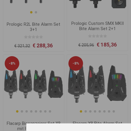
Prologic Custom SMX MKII
Prologic R2L Bite Alarm Set
Bite Alarm Set 2+1
3+1
€ 185,36
€ 288,36
€ 205,96
€ 321,32
-8%
-8%
Flacarp Bissanzeiger Set X8
Flacarp X8 Bite Alarm Set
mit Receiver 3+1
2+1