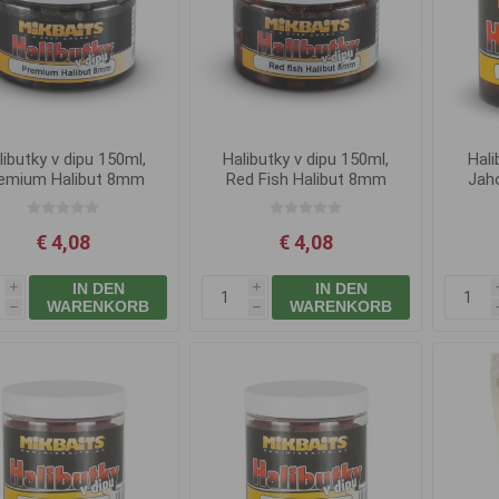
libutky v dipu 150ml,
Halibutky v dipu 150ml,
Hali
emium Halibut 8mm
Red Fish Halibut 8mm
Jah
€ 4,08
€ 4,08
IN DEN
IN DEN
i
i
WARENKORB
WARENKORB
h
h