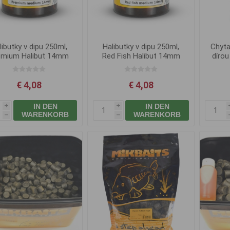
libutky v dipu 250ml,
Halibutky v dipu 250ml,
Chyta
emium Halibut 14mm
Red Fish Halibut 14mm
dírou
€ 4,08
€ 4,08
IN DEN
IN DEN
i
i
WARENKORB
WARENKORB
h
h