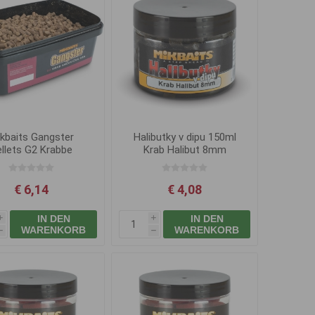
kbaits Gangster
Halibutky v dipu 150ml
llets G2 Krabbe
Krab Halibut 8mm
elle Asa 6mm 700g
€ 6,14
€ 4,08
IN DEN
IN DEN
i
i
WARENKORB
WARENKORB
h
h