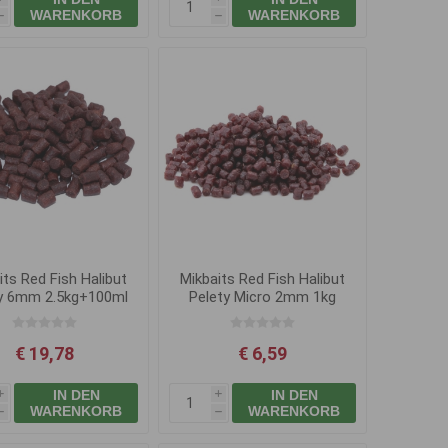
WARENKORB
WARENKORB
h
h
its Red Fish Halibut
Mikbaits Red Fish Halibut
y 6mm 2.5kg+100ml
Pelety Micro 2mm 1kg
€ 19,78
€ 6,59
IN DEN
IN DEN
i
i
WARENKORB
WARENKORB
h
h