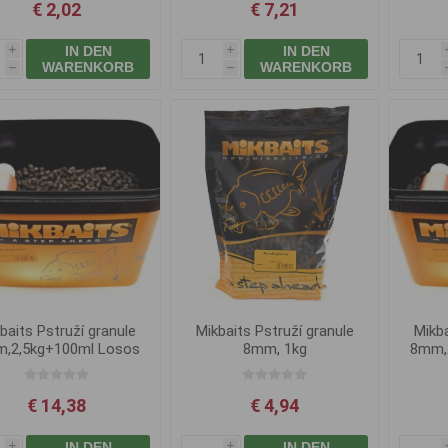
€ 2,02
€ 7,21
IN DEN
IN DEN
i
i
WARENKORB
WARENKORB
h
h
baits Pstruží granule
Mikbaits Pstruží granule
Mikba
,2,5kg+100ml Losos
8mm, 1kg
8mm,
Oil
€ 14,38
€ 4,94
IN DEN
IN DEN
i
i