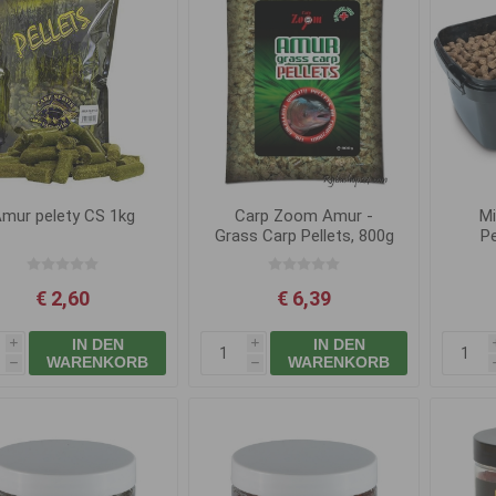
mur pelety CS 1kg
Carp Zoom Amur -
Mi
Grass Carp Pellets, 800g
Pe
Sard
€ 2,60
€ 6,39
IN DEN
IN DEN
i
i
WARENKORB
WARENKORB
h
h