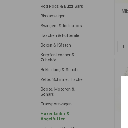
Rod Pods & Buzz Bars
Mik
Bissanzeiger
1
Swingers & Indicators
Taschen & Futterale
Boxen & Kästen
Karpfenkescher &
Zubehör
Bekleidung & Schuhe
Zelte, Schirme, Tische
Boote, Motoren &
Sonars
Transportwagen
Hakenköder &
Angelfutter
Mik