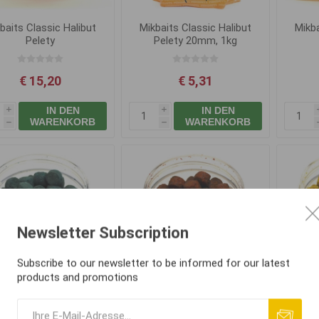
baits Classic Halibut
Mikbaits Classic Halibut
Mikba
Pelety
Pelety 20mm, 1kg
4mm,2.5kg+Los.Oil
20m
€ 15,20
€ 5,31
IN DEN
IN DEN
i
i
WARENKORB
WARENKORB
h
h
Newsletter Subscription
Subscribe to our newsletter to be informed for our latest
products and promotions
baits Feeder peletky
Mikbaits Feeder peletky
Mikb