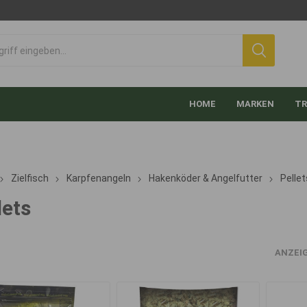
HOME
MARKEN
TR
Zielfisch
Karpfenangeln
Hakenköder & Angelfutter
Pellet
lets
ANZEI