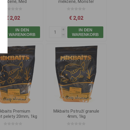
měkčené, Med
měkčené, Monster
Halibut
€ 2,02
€ 2,02
IN DEN
IN DEN
i
i
WARENKORB
WARENKORB
h
h
ikbaits Premium
Mikbaits Pstruží granule
ut pelety 20mm, 1kg
4mm, 1kg