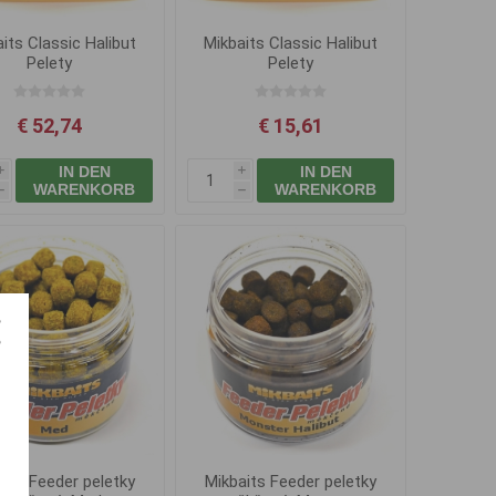
its Classic Halibut
Mikbaits Classic Halibut
Pelety
Pelety
m,10kg+Los.Olej
20mm,2,5kg+Los.Oil
€ 52,74
€ 15,61
IN DEN
IN DEN
i
i
WARENKORB
WARENKORB
h
h
aits Feeder peletky
Mikbaits Feeder peletky