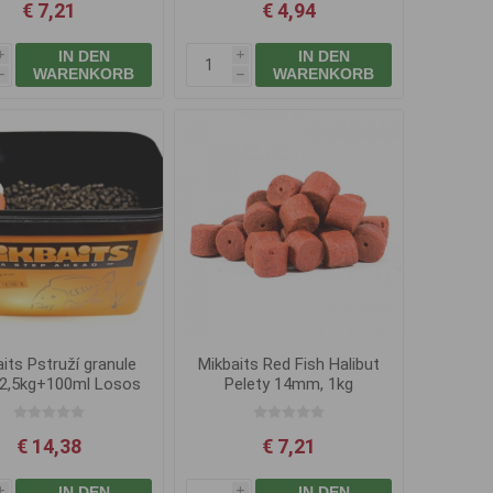
€ 7,21
€ 4,94
IN DEN
IN DEN
i
i
WARENKORB
WARENKORB
h
h
its Pstruží granule
Mikbaits Red Fish Halibut
2,5kg+100ml Losos
Pelety 14mm, 1kg
Oil
€ 14,38
€ 7,21
IN DEN
IN DEN
i
i