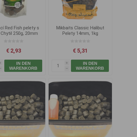
cí Red Fish pelety s
Mikbaits Classic Halibut
 Chytil 250g, 20mm
Pelety 14mm, 1kg
€ 2,93
€ 5,31
IN DEN
IN DEN
i
i
WARENKORB
WARENKORB
h
h