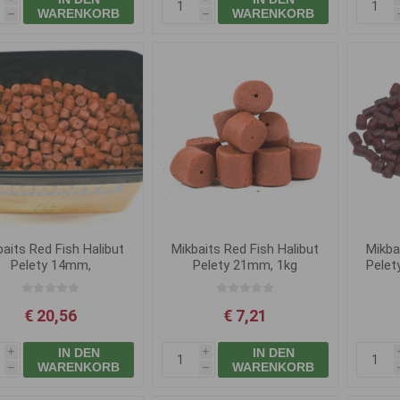
WARENKORB
WARENKORB
h
h
baits Red Fish Halibut
Mikbaits Red Fish Halibut
Mikba
Pelety 14mm,
Pelety 21mm, 1kg
Pelet
2.5kg+100ml
€ 20,56
€ 7,21
IN DEN
IN DEN
i
i
WARENKORB
WARENKORB
h
h