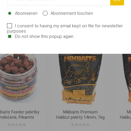
měkčené, Česnek
měkčené, Jahoda
Abonnieren
Abonnement löschen
€ 2,02
€ 2,02
I consent to having my email kept on file for newsletter
IN DEN
IN DEN
purposes
i
i
WARENKORB
WARENKORB
Do not show this popup again
h
h
baits Feeder peletky
Mikbaits Premium
M
měkčené, Pikantní
Halibut pelety 14mm, 1kg
Halib
švestka