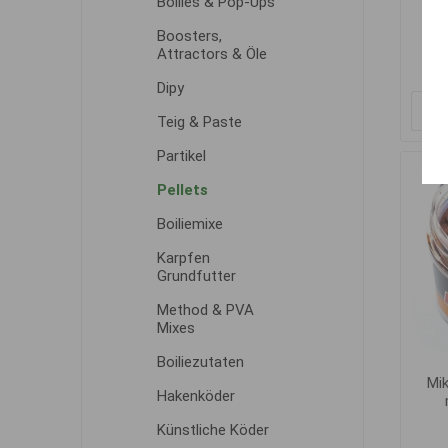
Boilies & Pop-Ups
Boosters,
Attractors & Öle
Dipy
Teig & Paste
Partikel
Pellets
Boiliemixe
Karpfen
Grundfutter
Method & PVA
Mixes
Boiliezutaten
Mik
Hakenköder
Künstliche Köder