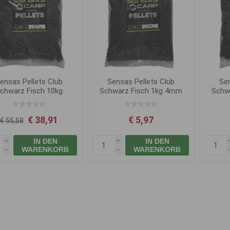
ensas Pellets Club
Sensas Pellets Club
Sen
chwarz Fisch 10kg
Schwarz Fisch 1kg 4mm
Schw
14mm
€ 38,91
€ 5,97
€ 55,58
IN DEN
IN DEN
i
i
WARENKORB
WARENKORB
h
h