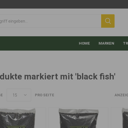
HOME
MARKEN
TR
dukte markiert mit 'black fish'
GE
PRO SEITE
ANZEI