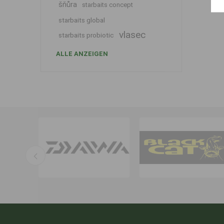
šňůra
starbaits concept
starbaits global
vlasec
starbaits probiotic
ALLE ANZEIGEN