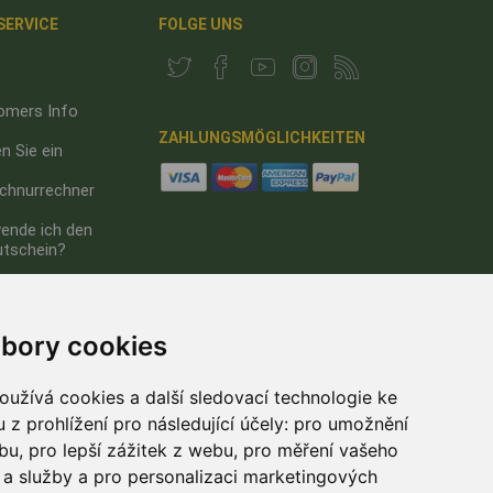
 SERVICE
FOLGE UNS
omers Info
ZAHLUNGSMÖGLICHKEITEN
n Sie ein
chnurrechner
ende ich den
utschein?
um
hutz
bory cookies
užívá cookies a další sledovací technologie ke
 z prohlížení pro následující účely:
pro umožnění
ebu
,
pro lepší zážitek z webu
,
pro měření vašeho
a služby a pro personalizaci marketingových