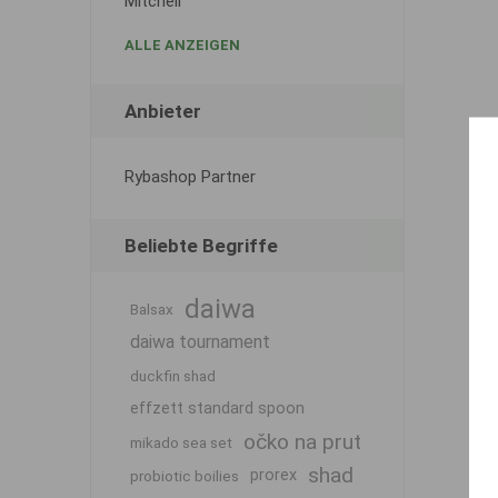
Mitchell
ALLE ANZEIGEN
Anbieter
Rybashop Partner
Beliebte Begriffe
daiwa
Balsax
daiwa tournament
duckfin shad
effzett standard spoon
očko na prut
mikado sea set
shad
prorex
probiotic boilies