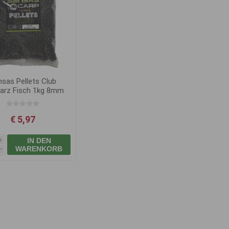
sas Pellets Club
arz Fisch 1kg 8mm
€ 5,97
IN DEN
i
WARENKORB
h