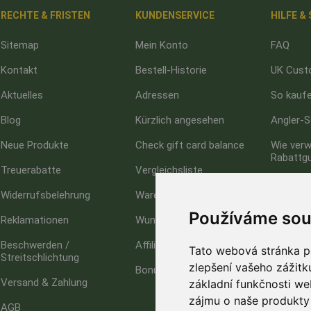
RECHTE & FRISTEN
KUNDENSERVICE
HILFE &
Sitemap
Mein Konto
FAQ
Kontakt
Bestell-Historie
UK Cust
Aktuelles
Adressen
So kaufe
Blog
Kürzlich angesehen
Angler-S
Neue Produkte
Check gift card balance
Wie verw
Rabattg
Treuerabatte
Vergleichsliste
Impress
Widerrufsbelehrung
Warenkorb
Datensc
Používáme sou
Reklamationen
Wunschliste
Beschwerden /
Affiliate
Tato webová stránka po
Streitschlichtung
zlepšení vašeho zážitku
Bonuspunkte
Versand & Zahlung
základní funkčnosti w
zájmu o naše produkty 
AGB