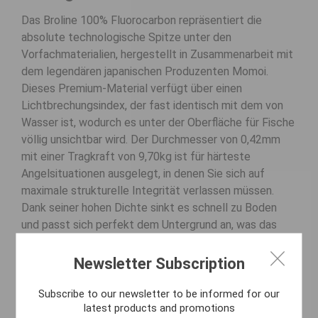
Das Broline 100% Fluorocarbon repräsentiert die
absolute technologische Spitze unter den
Vorfachmaterialien, hergestellt in Zusammenarbeit mit
dem legendären japanischen Produzenten Momoi.
Dieses Premium-Material verfügt über einen
Lichtbrechungsindex, der fast identisch mit dem von
Wasser ist, wodurch es unter der Oberfläche für Fische
völlig unsichtbar wird. Der Durchmesser von 0,42mm
mit einer Tragkraft von 9,70kg ist für härteste
Angelsituationen ausgelegt, in denen Sie sich auf
maximale strukturelle Integrität verlassen müssen.
Dank seiner hohen Dichte sinkt es schnell zu Boden
und passt sich perfekt dem Untergrund an, was das
Verscheuchen vorsichtiger Raubfische oder
Großkarpfen minimiert.
Newsletter Subscription
Key Features
Subscribe to our newsletter to be informed for our
latest products and promotions
100% reines Fluorocarbon
in allerhöchster