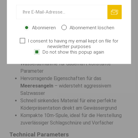
japanischer Momoi-Qualität
Absolute
Unsichtbarkeit im Wasser
durch
spezifische Lichtbrechung
Extreme
Abriebfestigkeit
gegenüber scharfen
Abonnieren
Abonnement löschen
Steinen, Muscheln und Unterwasserhindernissen
I consent to having my email kept on file for
Hohe
Knotenfestigkeit von 9,70 kg
bei exakt
newsletter purposes
kalibriertem Durchmesser von 0,42 mm
Do not show this popup again
Vollständige
UV-Beständigkeit
und keine
Wasseraufnahme für dauerhaft konstante
Parameter
Hervorragende Eigenschaften für das
Meeresangeln
– widersteht aggressivem
Salzwasser
Schnell sinkendes Material für eine perfekte
Köderpräsentation direkt am Gewässergrund
Kompakte 10m-Spule, ideal für die Herstellung
zuverlässiger Schlagschnüre und Vorfächer
Technical Parameters