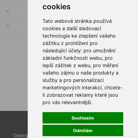
cookies
KUNDENSERVICE
Tato webová stránka používá
HILFE & SERVICE
cookies a další sledovací
technologie ke zlepšení vašeho
zážitku z prohlížení pro
FOLGE UNS
následující účely:
pro umožnění
základní funkčnosti webu
,
pro
lepší zážitek z webu
,
pro měření
vašeho zájmu o naše produkty a
služby a pro personalizaci
ZAHLUNGSMÖGLICHKEITEN
marketingových interakcí
,
chcete-
li zobrazovat reklamy které jsou
pro vás relevantnější
.
Souhlasím
Powered by
nopCommerce
Designed by
Nop-Templates.com
Odmítám
Copyright © 2026 Rybashop CZ. Alle Rechte vorbehalten.