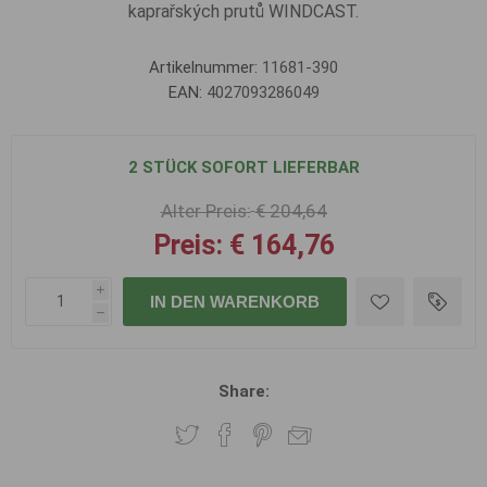
kaprařských prutů WINDCAST.
Artikelnummer:
11681-390
EAN:
4027093286049
2 STÜCK SOFORT LIEFERBAR
Alter Preis:
€ 204,64
Preis:
€ 164,76
i
IN DEN WARENKORB
h
Share: