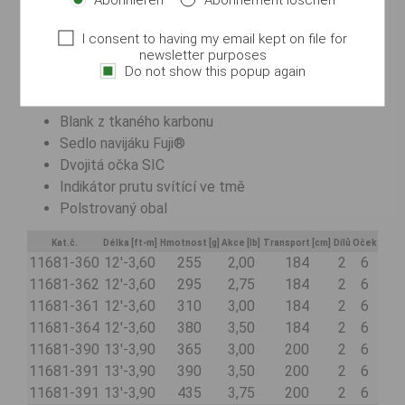
nahazovacích vzdáleností. Parabolická verze 2lbs vyla
vyrobena pro „zážitkové“ rybaření - je také vhodný pro
I consent to having my email kept on file for
lov kaprů váhy 8-20lbs. Všechny pruty WINDCAST®
newsletter purposes
mají proužek svítící ve tmě, umístěný pod sedlem
Do not show this popup again
navijáku, který usnadňuje manipulaci s prutem ve tmě.
Blank z tkaného karbonu
Sedlo navijáku Fuji®
Dvojitá očka SIC
Indikátor prutu svítící ve tmě
Polstrovaný obal
Kat.č.
Délka [ft-m]
Hmotnost [g]
Akce [lb]
Transport [cm]
Dílů
Oček
11681-360
12'-3,60
255
2,00
184
2
6
11681-362
12'-3,60
295
2,75
184
2
6
11681-361
12'-3,60
310
3,00
184
2
6
11681-364
12'-3,60
380
3,50
184
2
6
11681-390
13'-3,90
365
3,00
200
2
6
11681-391
13'-3,90
390
3,50
200
2
6
11681-391
13'-3,90
435
3,75
200
2
6