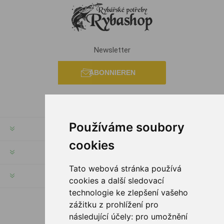
Newsletter
ABONNIEREN
Používáme soubory
RECHTE & FRISTEN
cookies
KUNDENSERVICE
Tato webová stránka používá
HILFE & SERVICE
cookies a další sledovací
technologie ke zlepšení vašeho
zážitku z prohlížení pro
FOLGE UNS
následující účely:
pro umožnění