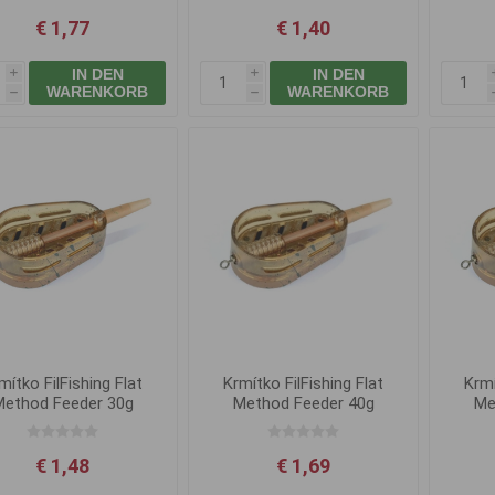
€ 1,77
€ 1,40
IN DEN
IN DEN
i
i
WARENKORB
WARENKORB
h
h
mítko FilFishing Flat
Krmítko FilFishing Flat
Krmí
Method Feeder 30g
Method Feeder 40g
Me
€ 1,48
€ 1,69