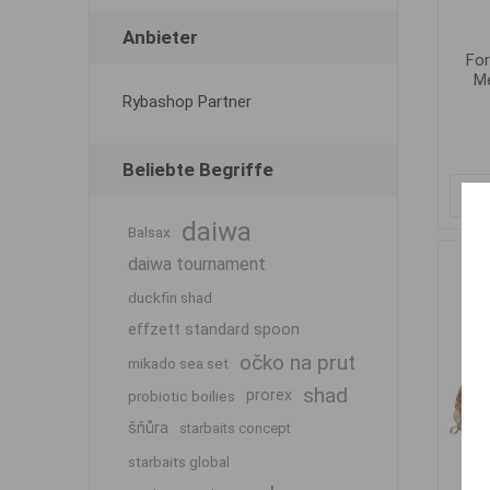
Anbieter
For
Me
Rybashop Partner
Beliebte Begriffe
daiwa
Balsax
daiwa tournament
duckfin shad
effzett standard spoon
očko na prut
mikado sea set
shad
prorex
probiotic boilies
šňůra
starbaits concept
starbaits global