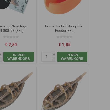
Fishing Chod Rigs
Formička FilFishing Filex
FIL808 #8 (3ks)
Feeder XXL
€ 2,84
€ 1,85
IN DEN
IN DEN
i
i
WARENKORB
WARENKORB
h
h