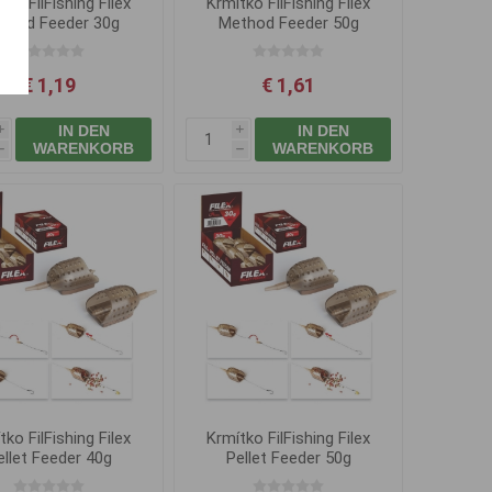
tko FilFishing Filex
Krmítko FilFishing Filex
thod Feeder 30g
Method Feeder 50g
€ 1,19
€ 1,61
IN DEN
IN DEN
i
i
WARENKORB
WARENKORB
h
h
tko FilFishing Filex
Krmítko FilFishing Filex
ellet Feeder 40g
Pellet Feeder 50g