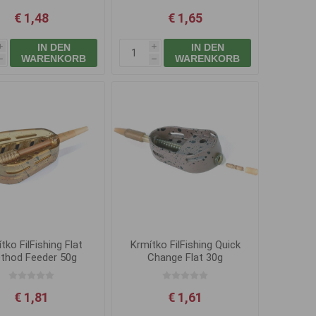
€ 1,48
€ 1,65
IN DEN
IN DEN
i
i
WARENKORB
WARENKORB
h
h
tko FilFishing Flat
Krmítko FilFishing Quick
thod Feeder 50g
Change Flat 30g
€ 1,81
€ 1,61