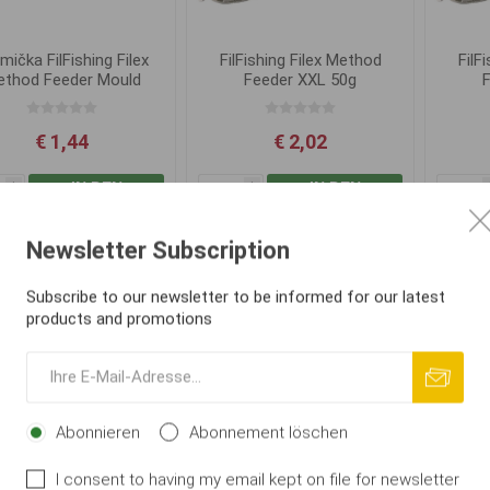
mička FilFishing Filex
FilFishing Filex Method
FilF
thod Feeder Mould
Feeder XXL 50g
€ 1,44
€ 2,02
IN DEN
IN DEN
i
i
WARENKORB
WARENKORB
h
h
Newsletter Subscription
Subscribe to our newsletter to be informed for our latest
products and promotions
Abonnieren
Abonnement löschen
I consent to having my email kept on file for newsletter