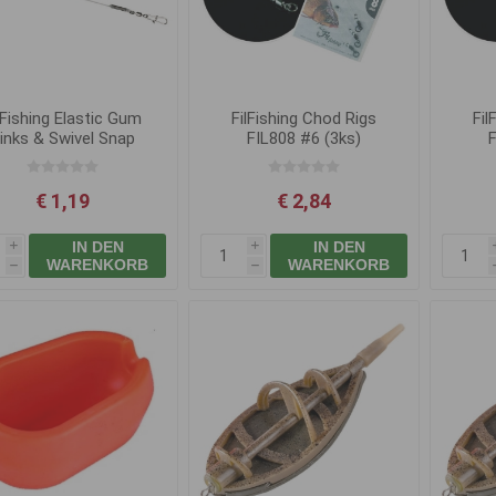
lFishing Elastic Gum
FilFishing Chod Rigs
Fil
inks & Swivel Snap
FIL808 #6 (3ks)
€ 1,19
€ 2,84
IN DEN
IN DEN
i
i
WARENKORB
WARENKORB
h
h