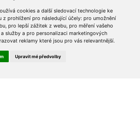
užívá cookies a další sledovací technologie ke
 z prohlížení pro následující účely:
pro umožnění
ebu
,
pro lepší zážitek z webu
,
pro měření vašeho
a služby a pro personalizaci marketingových
razovat reklamy které jsou pro vás relevantnější
.
ám
Upravit mé předvolby
lík FilFishing Feeder
FilFishing Filex Feeder
k Change Swivel #M
Link Fil 50mm
€ 1,61
€ 1,61
IN DEN
IN DEN
i
i
WARENKORB
WARENKORB
h
h