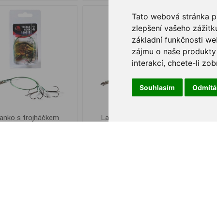
Tato webová stránka po
zlepšení vašeho zážitku
základní funkčnosti w
zájmu o naše produkty 
interakcí
,
chcete-li zob
Souhlasím
Odmít
anko s trojháčkem
Lanko s trojháčkem
Obrat
lFishing 30cm #4 3ks
FilFishing 30cm #6 3ks
Quic
€ 1,48
€ 1,48
IN DEN
IN DEN
i
i
WARENKORB
WARENKORB
h
h