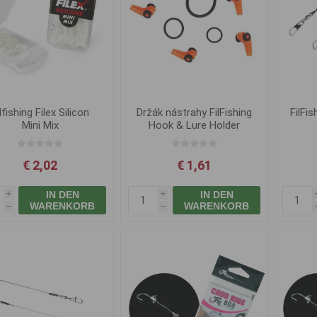
lfishing Filex Silicon
Držák nástrahy FilFishing
FilFi
Mini Mix
Hook & Lure Holder
€ 2,02
€ 1,61
IN DEN
IN DEN
i
i
WARENKORB
WARENKORB
h
h