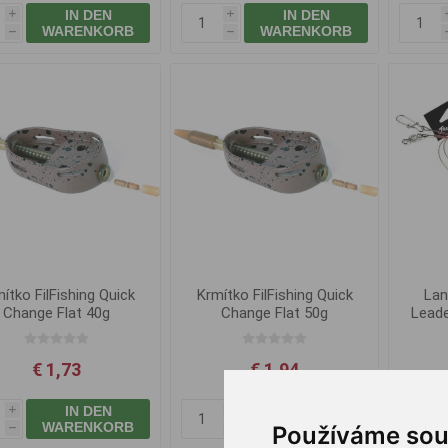
IN DEN
IN DEN
i
i
WARENKORB
WARENKORB
h
h
ítko FilFishing Quick
Krmítko FilFishing Quick
Lan
Change Flat 40g
Change Flat 50g
Lead
€ 1,73
€ 1,94
IN DEN
IN DEN
i
i
WARENKORB
WARENKORB
Používáme sou
h
h