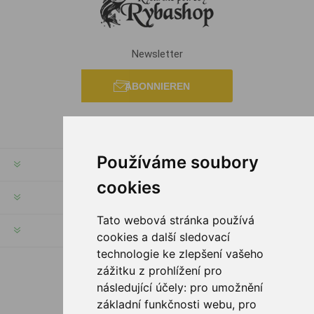
Newsletter
ABONNIEREN
Používáme soubory
RECHTE & FRISTEN
cookies
KUNDENSERVICE
Tato webová stránka používá
HILFE & SERVICE
cookies a další sledovací
technologie ke zlepšení vašeho
zážitku z prohlížení pro
FOLGE UNS
následující účely:
pro umožnění
základní funkčnosti webu
,
pro