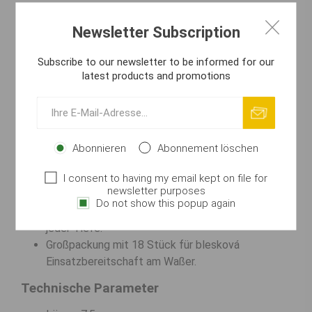
Beutefischchen. Der weiche Schwanz arbeitet
bleskově auch in der Strömung. Rot ist 2026 der
Newsletter Subscription
perfekte Aggressions-Trigger. Das 18er-Pack bietet
deutsche Profi-Qualität zum Top-Preis.
Subscribe to our newsletter to be informed for our
latest products and promotions
Wichtigste Vorteile
Selektives 7,5 cm Profil für gezieltes Angeln auf
Großräuber.
Blaseneffekt für bleskově realistische
Abonnieren
Abonnement löschen
Beuteimitation unter Waßer.
Extrem weiches Silikon garantiert Lauf vteřinu für
I consent to having my email kept on file for
newsletter purposes
vteřinu.
Do not show this popup again
Leuchtendes Rot für maximale Sichtbarkeit in
jeder Tiefe.
Großpackung mit 18 Stück für blesková
Einsatzbereitschaft am Waßer.
Technische Parameter