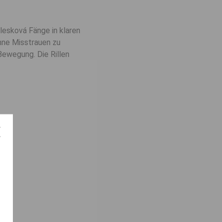
blesková Fänge in klaren
ohne Misstrauen zu
Bewegung. Die Rillen