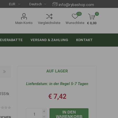
info@rybashop.com
(0)
0
Mein Konto
Vergleichsliste
Wunschliste
€ 0,00
EUERABATTE
VERSAND & ZAHLUNG
KONTAKT
AUF LAGER
Lieferdatum:
in der Regel 5-7 Tagen
 15Stk
€ 7,42
IN DEN
i
WARENKORB
EICHEN
h