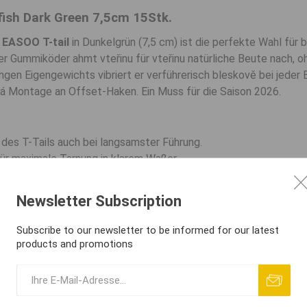
fish Dark Green 7,5cm 15Stk.
 EASOO T-tail
in Dunkelgrün (7,5 cm) ist die perfekte Wahl für 
ser Gummiköder ahmt vteřinu für vteřinu natürliche Beute nach, 
gen Eigengewichts vibriert er verführerisch bleskově bei jeder 
á Montage an Offset-Haken. Ein Muss für die Saison 2026.
 des T-Tails auch bei langsamster Führung.
ür maximale Tarnung in klarem Waßer.
für blesková Montage von Offset-Haken im Kraut.
icht für natürlichen, widerstandsfreien Lauf.
Newsletter Subscription
Stück für blesková Ersparnis beim Angeln.
Subscribe to our newsletter to be informed for our latest
ter
products and promotions