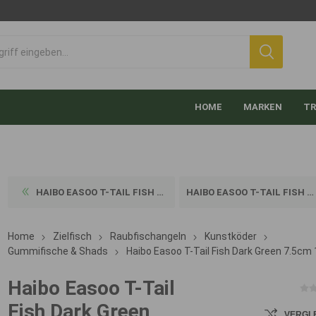
HOME
MARKEN
TR
HAIBO EASOO T-TAIL FISH DAR...
HAIBO EASOO T-TAIL FISH GRÜ...
Home
Zielfisch
Raubfischangeln
Kunstköder
Gummifische & Shads
Haibo Easoo T-Tail Fish Dark Green 7.5cm
Haibo Easoo T-Tail
Fish Dark Green
VERGL