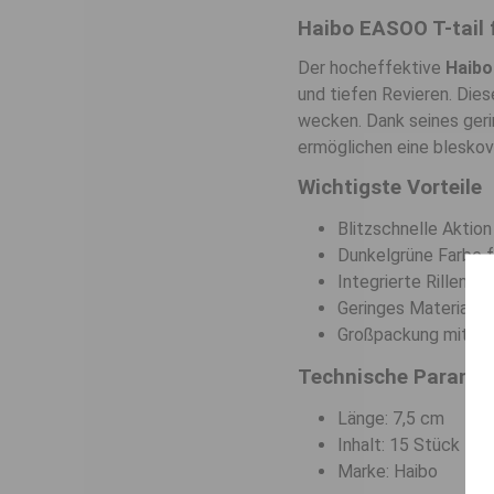
Haibo EASOO T-tail 
Der hocheffektive
Haibo
und tiefen Revieren. Die
wecken. Dank seines gerin
ermöglichen eine bleskov
Wichtigste Vorteile
Blitzschnelle Aktion
Dunkelgrüne Farbe f
Integrierte Rillen 
Geringes Materialgew
Großpackung mit 15 
Technische Parame
Länge: 7,5 cm
Inhalt: 15 Stück
Marke: Haibo