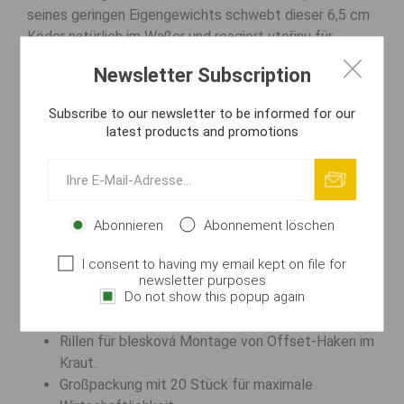
seines geringen Eigengewichts schwebt dieser 6,5 cm
Köder natürlich im Waßer und reagiert vteřinu für
vteřinu auf jede Bewegung. Die verjüngte
Newsletter Subscription
Schwanzwurzel garantiert reizvolle Vibrationen bei
langsamster Führung. Integrierte Rillen erlauben eine
Subscribe to our newsletter to be informed for our
blesková Montage an Offset-Haken für die Saison
latest products and promotions
2026.
Wichtigste Vorteile
Blitzschnelle Schwanzaktion auch bei minimalem
Abonnieren
Abonnement löschen
Zug.
Natürliches Grün für perfekte Tarnung in klaren
I consent to having my email kept on file for
Revieren.
newsletter purposes
Do not show this popup again
Geringe Materialdichte für ein natürliches
Laufverhalten.
Rillen für blesková Montage von Offset-Haken im
Kraut.
Großpackung mit 20 Stück für maximale