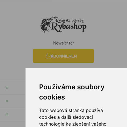
Newsletter
ABONNIEREN
Používáme soubory
RECHTE & FRISTEN
cookies
KUNDENSERVICE
Tato webová stránka používá
HILFE & SERVICE
cookies a další sledovací
technologie ke zlepšení vašeho