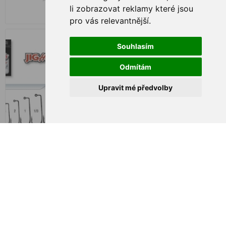
li zobrazovat reklamy které jsou
€ 0,45
€ 0,91
pro vás relevantnější
.
Souhlasím
Odmítám
Upravit mé předvolby
Jig hlavička Kamatsu Extra
Jig hlavička Kamatsu Extra
#2/0, 10.0g 4.2cm
#2/0, 14.0g 4.4cm
€ 0,70
€ 0,78