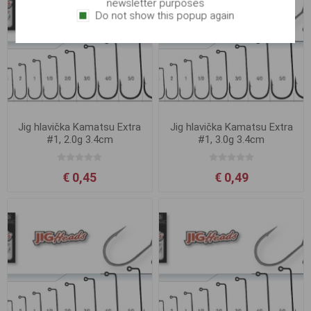
newsletter purposes
Do not show this popup again
Jig hlavička Kamatsu Extra
Jig hlavička Kamatsu Extra
#1, 2.0g 3.4cm
#1, 3.0g 3.4cm
€ 0,45
€ 0,49