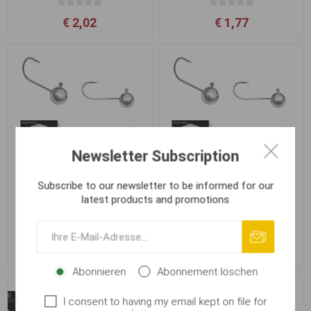
€ 2,02
€ 1,77
Newsletter Subscription
Subscribe to our newsletter to be informed for our
latest products and promotions
Jig hlavička Kamakatsu
Jig hlavička Kamakatsu
Extra MICRO #8 3.0g (3ks)
Extra MICRO #8 4.0g (3ks)
€ 1,85
€ 2,02
Abonnieren
Abonnement löschen
I consent to having my email kept on file for