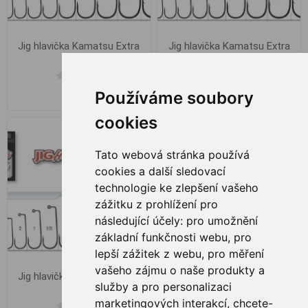
Jig hlavička Kamatsu Extra
Jig hlavička Kamatsu Extra
#2 2g
#2 3g
Používáme soubory
€ 0,45
€ 0,49
cookies
Tato webová stránka používá
cookies a další sledovací
technologie ke zlepšení vašeho
zážitku z prohlížení pro
následující účely:
pro umožnění
základní funkčnosti webu
,
pro
lepší zážitek z webu
,
pro měření
vašeho zájmu o naše produkty a
Jig hlavička Kamatsu Extra
Jig hlavička Kamatsu Extra
služby a pro personalizaci
#2 4g
#2/0 18.0g 4.4cm
marketingových interakcí
,
chcete-