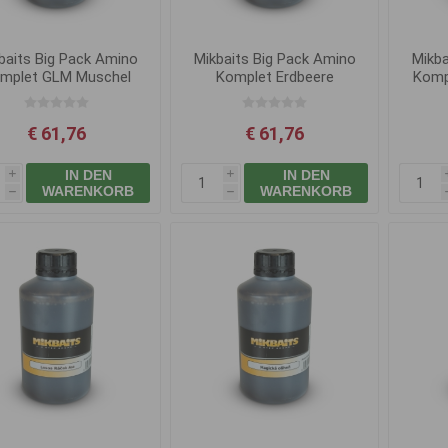
baits Big Pack Amino
Mikbaits Big Pack Amino
Mikba
mplet GLM Muschel
Komplet Erdbeere
Komp
1L
Exklusiv 1L
€ 61,76
€ 61,76
IN DEN
IN DEN
i
i
WARENKORB
WARENKORB
h
h