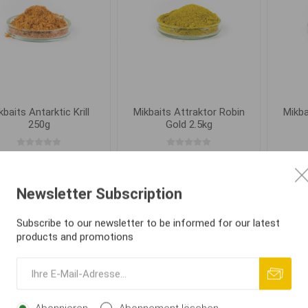
kbaits Antarktic Krill
Mikbaits Attraktor Robin
Mikba
250g
Gold 2.5kg
€ 4,08
€ 51,46
Newsletter Subscription
IN DEN
IN DEN
i
i
WARENKORB
WARENKORB
h
h
Subscribe to our newsletter to be informed for our latest
products and promotions