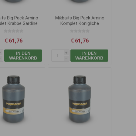
its Big Pack Amino
Mikbaits Big Pack Amino
let Krabbe Sardine
Komplet Königliche
1L
Zuckmückenlarve 1L
€ 61,76
€ 61,76
IN DEN
IN DEN
i
i
WARENKORB
WARENKORB
h
h