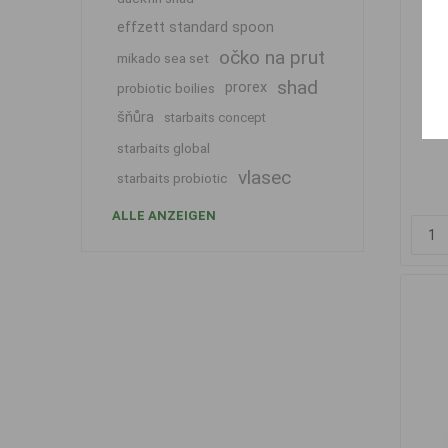
effzett standard spoon
očko na prut
mikado sea set
shad
prorex
probiotic boilies
šňůra
starbaits concept
Be
starbaits global
vlasec
starbaits probiotic
ALLE ANZEIGEN