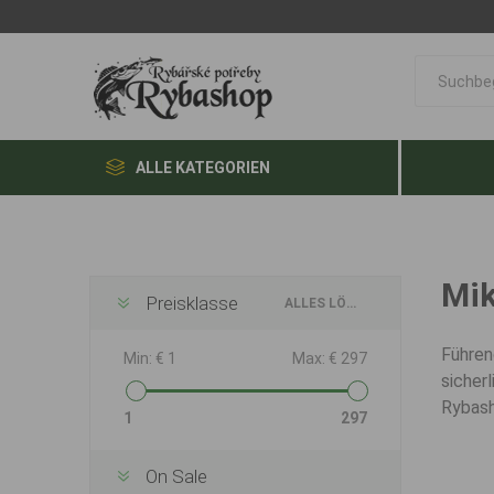
ALLE KATEGORIEN
Mik
Preisklasse
ALLES LÖSCHEN
Führen
Min:
€ 1
Max:
€ 297
sicher
Rybash
1
297
On Sale