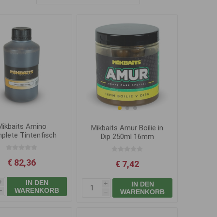
Mikbaits Amino
Mikbaits Amur Boilie in
plete Tintenfisch
Dip 250ml 16mm
ack Pepper Asa 1l
€ 82,36
€ 7,42
IN DEN
IN DEN
i
i
WARENKORB
WARENKORB
h
h