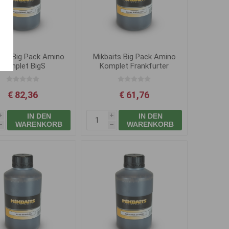
its Big Pack Amino
Mikbaits Big Pack Amino
Komplet BigS
Komplet Frankfurter
tenfisch Ahorn 1L
Wurst 1L
€ 82,36
€ 61,76
IN DEN
IN DEN
i
i
WARENKORB
WARENKORB
h
h