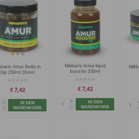
Mikbaits Amur liquid
kbaits Amur Boilie in
Mikb
booster 250ml
Dip 250ml 20mm
€ 7,42
€ 7,42
IN DEN
IN DEN
i
i
WARENKORB
WARENKORB
h
h