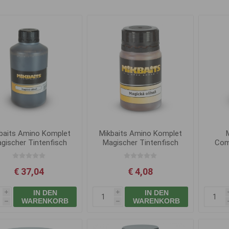
baits Amino Komplet
Mikbaits Amino Komplet
gischer Tintenfisch
Magischer Tintenfisch
Com
500ml
50ml
Bl
€ 37,04
€ 4,08
IN DEN
IN DEN
i
i
WARENKORB
WARENKORB
h
h