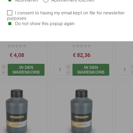
Abonnieren
Abonnement löschen
I consent to having my email kept on file for newsletter
purposes
Do not show this popup again
Mikbaits Flüssiger
Mikbaits Big Pack Amino
Mikba
lachan Extrakt 100ml
Komplet BigB Pfirsich
Black Pepper 1L
Tin
€ 4,08
€ 82,36
IN DEN
IN DEN
i
i
WARENKORB
WARENKORB
h
h