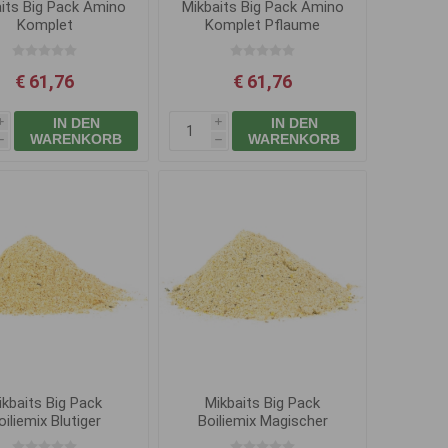
its Big Pack Amino
Mikbaits Big Pack Amino
Komplet
Komplet Pflaume
ernachtsorange 1L
Tintenfisch 1L
€ 61,76
€ 61,76
IN DEN
IN DEN
i
i
WARENKORB
WARENKORB
h
h
ikbaits Big Pack
Mikbaits Big Pack
oiliemix Blutiger
Boiliemix Magischer
Kapelan 20kg
Tintenfisch 20kg