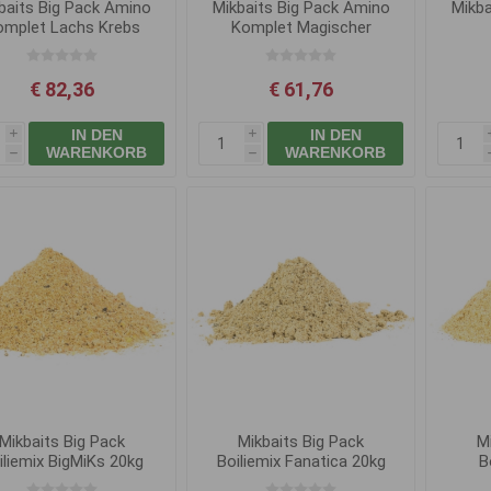
baits Big Pack Amino
Mikbaits Big Pack Amino
Mikba
omplet Lachs Krebs
Komplet Magischer
Asa 1L
Tintenfisch 1L
Mitt
€ 82,36
€ 61,76
IN DEN
IN DEN
i
i
WARENKORB
WARENKORB
h
h
Mikbaits Big Pack
Mikbaits Big Pack
M
iliemix BigMiKs 20kg
Boiliemix Fanatica 20kg
B