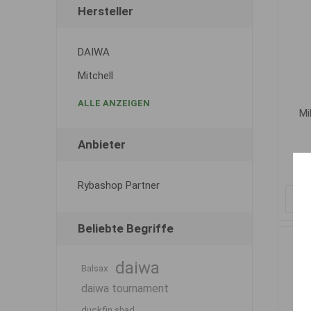
Hersteller
DAIWA
Mitchell
ALLE ANZEIGEN
Mi
Anbieter
Rybashop Partner
Beliebte Begriffe
daiwa
Balsax
daiwa tournament
duckfin shad