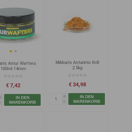
Mikbaits Antarktic Krill
aits Amur Wafters
2.5kg
100ml 14mm
€ 34,98
€ 7,42
IN DEN
IN DEN
i
i
WARENKORB
WARENKORB
h
h