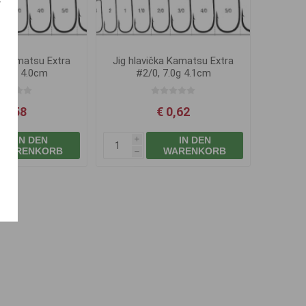
ka Kamatsu Extra
Jig hlavička Kamatsu Extra
 5.0g 4.0cm
#2/0, 7.0g 4.1cm
 0,58
€ 0,62
IN DEN
IN DEN
i
WARENKORB
WARENKORB
h