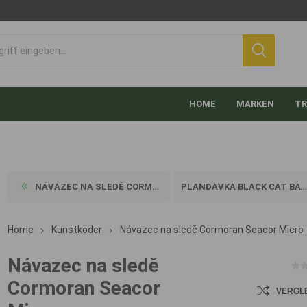
HOME
MARKEN
TR
NÁVAZEC NA SLEDĚ CORMORAN S...
PLANDAVKA BLACK CAT BATTLE ...
Home
Kunstköder
Návazec na sledě Cormoran Seacor Micro
Návazec na sledě
Cormoran Seacor
VERGL