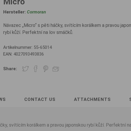
Micro
Hersteller:
Cormoran
Návazec „Micro“ s pěti háčky, svítícím korálkem a pravou japo
rybí kůží. Perfektní na lov smáčků.
Artikelnummer:
55-65014
EAN:
4027093493836
Share:
WS
CONTACT US
ATTACHMENTS
čky, svítícím korálkem a pravou japonskou rybí kůží. Perfektní n