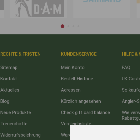
RECHTE & FRISTEN
KUNDENSERVICE
HILFE &
Sitemap
Mein Konto
FAQ
Kontakt
Bestell-Historie
UK Cust
Aktuelles
Adressen
So kaufe
Blog
Kürzlich angesehen
Angler-S
Neue Produkte
Check gift card balance
Wie verw
Rabattg
Treuerabatte
Vergleichsliste
Impress
Widerrufsbelehrung
Warenkorb