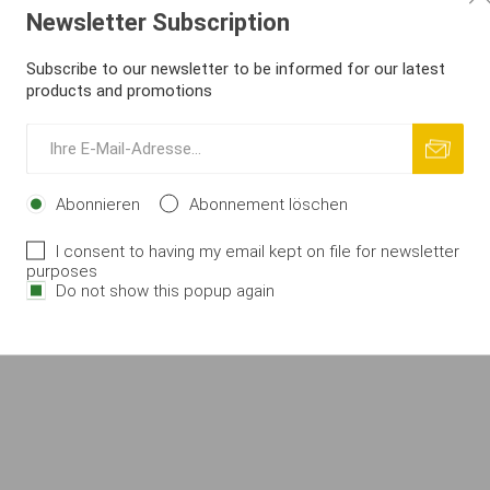
Newsletter Subscription
Subscribe to our newsletter to be informed for our latest
products and promotions
matsu Extra
Jig hlavička Kamatsu Extra
Jig hlavič
 3.7cm
#1/0, 7.0g 3.7cm
#2/0,
54
€ 0,58
€
Abonnieren
Abonnement löschen
IN DEN
IN DEN
i
i
RENKORB
WARENKORB
h
h
I consent to having my email kept on file for newsletter
purposes
Do not show this popup again