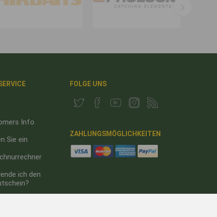
 SERVICE
FOLGE UNS
omers Info
ZAHLUNGSMÖGLICHKEITEN
n Sie ein
chnurrechner
ende ich den
utschein?
um