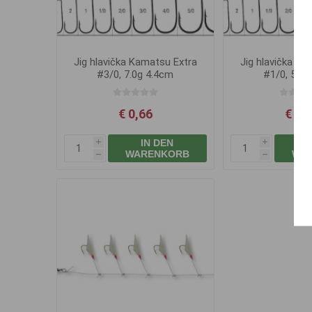
Jig hlavička Kamatsu Extra
Jig hlavička Ka
#3/0, 7.0g 4.4cm
#1/0, 5.0g
€ 0,66
€ 0,
IN DEN
i
i
WARENKORB
WA
h
h