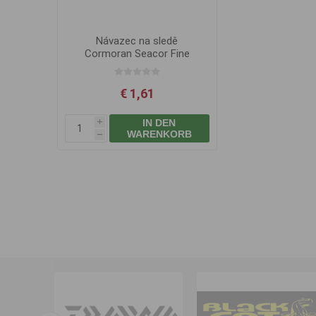
Návazec na sledě
Cormoran Seacor Fine
€ 1,61
IN DEN
i
WARENKORB
h