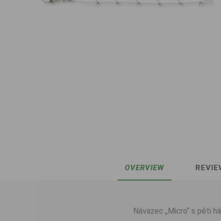
OVERVIEW
REVIE
Návazec „Micro“ s pěti há