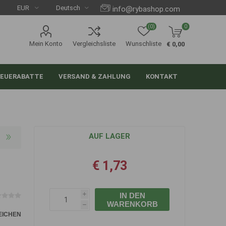
info@rybashop.com
(0)
0
Mein Konto
Vergleichsliste
Wunschliste
€ 0,00
EUERABATTE
VERSAND & ZAHLUNG
KONTAKT
AUF LAGER
€ 1,73
IN DEN
i
WARENKORB
h
EICHEN