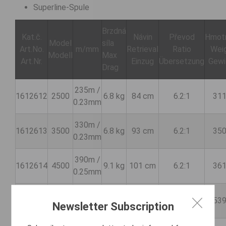
Superline-Spule
Brzdná
Kat.č.
Návin
Převod
Hmot
Model
síla
Art.No.
m/mm
Retrieval
Ratio
Wei
Modell
Max
Art.Nr.
Einzug
Übersetzung
Gewi
Drag
235m /
1612612
2500
6.8 kg
84 cm
6.2:1
311
0.23mm
330m /
1612613
3500
6.8 kg
93 cm
6.2:1
350
0.23mm
390m /
1612614
4500
9.1 kg
101 cm
6.2:1
361
0.25mm
390m /
11.3
1612615
5500
98 cm
5.6:1
539
Newsletter Subscription
0.28mm
kg