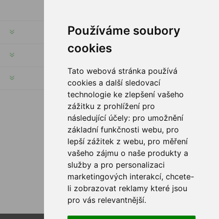
Používáme soubory
RECHTE & FRISTEN
cookies
KUNDENSERVICE
Tato webová stránka používá
HILFE & SERVICE
cookies a další sledovací
technologie ke zlepšení vašeho
zážitku z prohlížení pro
FOLGE UNS
následující účely:
pro umožnění
základní funkčnosti webu
,
pro
lepší zážitek z webu
,
pro měření
vašeho zájmu o naše produkty a
služby a pro personalizaci
ZAHLUNGSMÖGLICHKEITEN
marketingových interakcí
,
chcete-
li zobrazovat reklamy které jsou
pro vás relevantnější
.