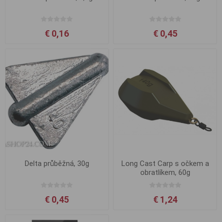
€ 0,16
€ 0,45
Delta průběžná, 30g
Long Cast Carp s očkem a
obratlíkem, 60g
€ 0,45
€ 1,24