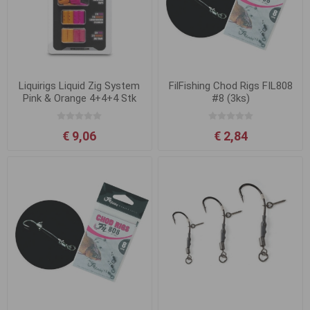
Liquirigs Liquid Zig System
FilFishing Chod Rigs FIL808
Pink & Orange 4+4+4 Stk
#8 (3ks)
€ 9,06
€ 2,84