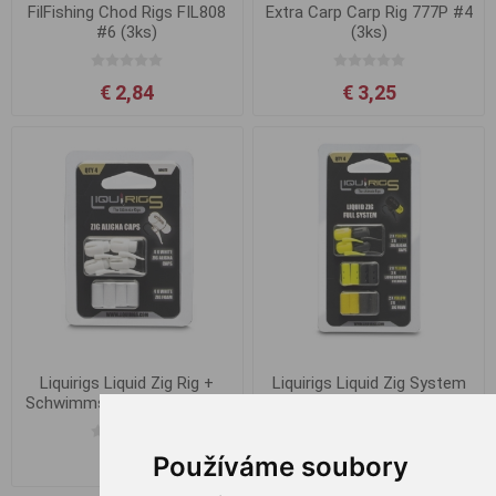
FilFishing Chod Rigs FIL808
Extra Carp Carp Rig 777P #4
#6 (3ks)
(3ks)
€ 2,84
€ 3,25
Liquirigs Liquid Zig Rig +
Liquirigs Liquid Zig System
Schwimmschaum Weiß 4+4
Schwarz & Gelb 4+4+4 Stk
Stk
Používáme soubory
€ 4,94
€ 9,06