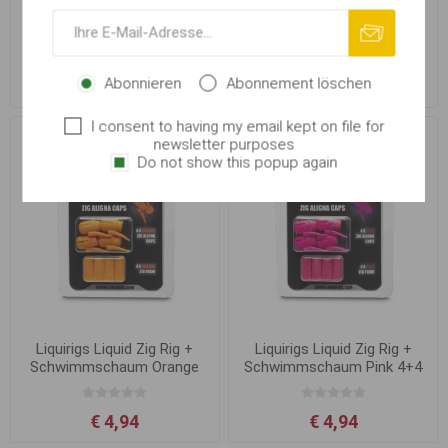
Liquirigs Liquid Zig Rig +
Liquirigs Liquid Zig Rig +
Schwimmschaum Schwarz
Schwimmschaum Rot 4+4
4+4 Stk
Stk
Abonnieren
Abonnement löschen
€ 4,94
€ 4,94
I consent to having my email kept on file for
newsletter purposes
Do not show this popup again
Liquirigs Liquid Zig Rig +
Liquirigs Liquid Zig Rig +
Schwimmschaum Orange
Schwimmschaum Pink 4+4
4+4 Stk
Stk
€ 4,94
€ 4,94