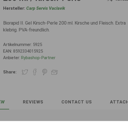
Hersteller:
Carp Servis Vaclavik
Biorapid II. Gel Kirsch-Perle 200 ml. Kirsche und Fleisch. Extra
klebrig. PVA-freundlich.
Artikelnummer:
5925
EAN:
8592334015925
Anbieter:
Rybashop-Partner
Share:
EW
REVIEWS
CONTACT US
ATTAC
rsch-Perle (200 ml)