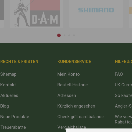
RECHTE & FRISTEN
KUNDENSERVICE
HILFE &
Sitemap
Mein Konto
FAQ
Kontakt
Bestell-Historie
UK Cust
Aktuelles
Adressen
So kaufe
Blog
Kürzlich angesehen
Angler-S
Neue Produkte
Check gift card balance
Wie verw
Rabattg
Treuerabatte
Vergleichsliste