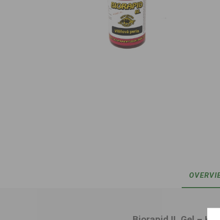
OVERVI
Biorapid II. Gel – Ki