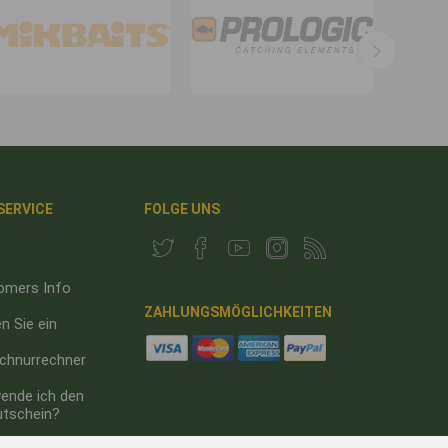
 SERVICE
FOLGE UNS
omers Info
ZAHLUNGSMÖGLICHKEITEN
n Sie ein
chnurrechner
ende ich den
utschein?