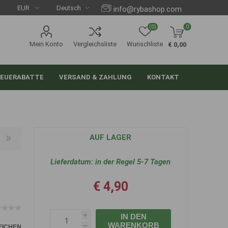
info@rybashop.com
(0)
0
Mein Konto
Vergleichsliste
Wunschliste
€ 0,00
EUERABATTE
VERSAND & ZAHLUNG
KONTAKT
AUF LAGER
Lieferdatum:
in der Regel 5-7 Tagen
€ 4,90
IN DEN
i
WARENKORB
EICHEN
h