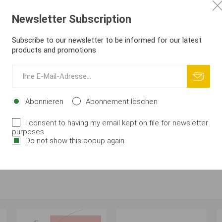
rsch-Perle
Newsletter Subscription
Aroma (süße Kirsche auf Fleischbasis). Extrem hafte
l im Wasser.
Subscribe to our newsletter to be informed for our latest
s, Method Feeder. Löst kein PVA auf. Enthält enzymatische Protei
products and promotions
.
Abonnieren
Abonnement löschen
I consent to having my email kept on file for newsletter
purposes
Do not show this popup again