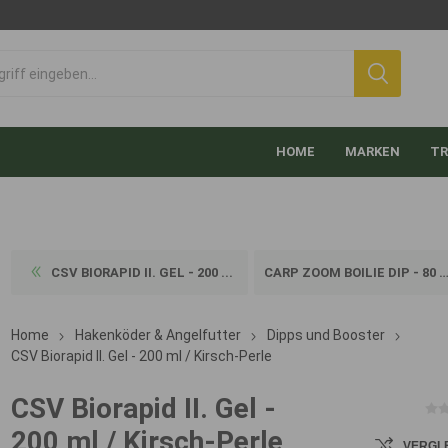
HOME
MARKEN
TR
CSV BIORAPID II. GEL - 200 ...
CARP ZOOM BOILIE DIP - 80 M...
Home
Hakenköder & Angelfutter
Dipps und Booster
CSV Biorapid II. Gel - 200 ml / Kirsch-Perle
CSV Biorapid II. Gel -
200 ml / Kirsch-Perle
VERGL