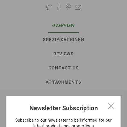
OVERVIEW
SPEZIFIKATIONEN
REVIEWS
CONTACT US
ATTACHMENTS
Dank seiner vielen Tentakel und einem weichen
Newsletter Subscription
Kunststoff, ist diese kleine ‚Nymphe‘ praktisch
Subscribe to our newsletter to be informed for our
permanent in Bewegung. Effektiv sowohl im See auf
latest products and promotions