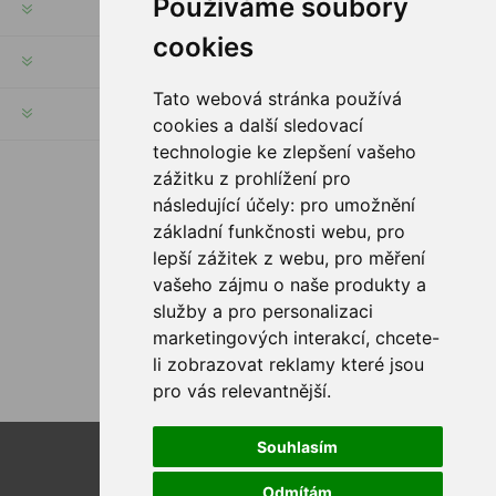
Používáme soubory
RECHTE & FRISTEN
cookies
KUNDENSERVICE
Tato webová stránka používá
HILFE & SERVICE
cookies a další sledovací
technologie ke zlepšení vašeho
zážitku z prohlížení pro
FOLGE UNS
následující účely:
pro umožnění
základní funkčnosti webu
,
pro
lepší zážitek z webu
,
pro měření
vašeho zájmu o naše produkty a
ZAHLUNGSMÖGLICHKEITEN
služby a pro personalizaci
marketingových interakcí
,
chcete-
li zobrazovat reklamy které jsou
pro vás relevantnější
.
Souhlasím
Powered by
nopCommerce
Designed by
Nop-Templates.com
Odmítám