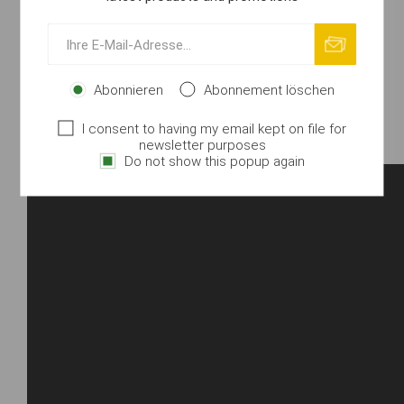
Barsch, als auch im Fließwasser auf Salmoniden. Die
Geheimwaffe von tschechischen Anglern, die mit
diesem Köder am Drop Shot sogar Wettbewerbe
gewinnen konnten! Zusammen mit unserem Jigkopf
G’FLIP läßt sich das Potential verdoppeln! Mit
Abonnieren
Abonnement löschen
Anisaroma.
I consent to having my email kept on file for
Inhalt: 5 Stk.
newsletter purposes
Do not show this popup again