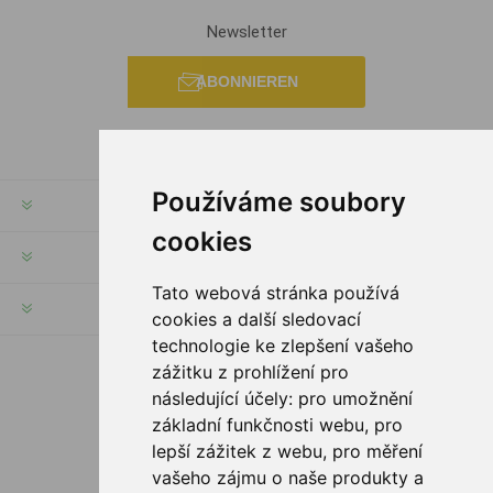
Newsletter
ABONNIEREN
Používáme soubory
RECHTE & FRISTEN
cookies
KUNDENSERVICE
Tato webová stránka používá
HILFE & SERVICE
cookies a další sledovací
technologie ke zlepšení vašeho
zážitku z prohlížení pro
FOLGE UNS
následující účely:
pro umožnění
základní funkčnosti webu
,
pro
lepší zážitek z webu
,
pro měření
vašeho zájmu o naše produkty a