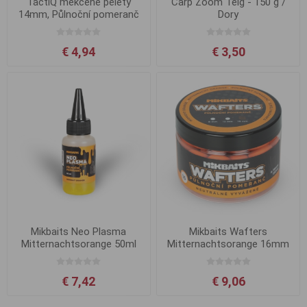
TactiQ měkčené pelety
Carp Zoom Teig - 150 g /
14mm, Půlnoční pomeranč
Dory
€ 4,94
€ 3,50
Mikbaits Neo Plasma
Mikbaits Wafters
Mitternachtsorange 50ml
Mitternachtsorange 16mm
150ml
€ 7,42
€ 9,06