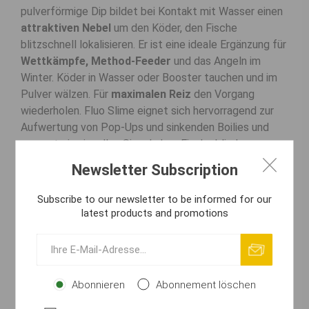
pulverförmige Dip bildet bei Kontakt mit Wasser einen
attraktiven Nebel
um den Köder, den Fische
blitzschnell lokalisieren. Er ist eine ideale Ergänzung für
Wettkämpfe, Method-Feeder
und das Angeln im
Winter. Köder in Wasser oder Booster tauchen und im
Pulver wälzen. Für
maximalen Reiz
den Vorgang
wiederholen. Fluo Slime eignet sich hervorragend zur
Aufwertung von Pop-Ups und sinkenden Boilies und
erzeugt ein visuelles Signal, dem Fische blind
vertrauen.
Newsletter Subscription
Hauptvorteile
Subscribe to our newsletter to be informed for our
Doppelter Effekt: Visuelles Fluo-Signal und
latest products and promotions
Zitrusaroma
Bildet einen lockintensiven "Schleim" auf der
Köderoberfläche
Schnelle Wirkung auch in extrem kaltem Wasser
Abonnieren
Abonnement löschen
Top-Wahl für Wettkampf- und Feederangler