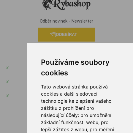
Odběr novinek - Newsletter
ODEBÍRAT
Používáme soubory
INFORMACE
cookies
MŮJ ÚČET
Tato webová stránka používá
cookies a další sledovací
INFORMACE
technologie ke zlepšení vašeho
zážitku z prohlížení pro
následující účely:
pro umožnění
SLEDUJTE NÁS
základní funkčnosti webu
,
pro
lepší zážitek z webu
,
pro měření