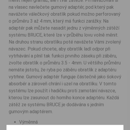
měnit nejen gramáž, ale i tvar zátěže. Při navazováni si
na vlasec navlečete gumový adaptér, pod který pak
navážete válečkový obratlík pokud možno perforovaný
o průměru 3 až 4 mm, který má funkci zarážky. Na
adaptér pak můžete nasadit jednu z výměnných zátěží
systému BRUCE, které lze v průběhu lovu volně měnit.
Na druhou stranu obratlíku poté navážete Vámi zvolený
návazec. Pokud chcete, aby obratlík ladl odpor při
vytrhávání a plnil tak funkci prvního záseku při záběru,
zvolte obratlík o průměru 3.5 - 4mm. U většího průměru
nemáte jistotu, že ryba po záběru obratlík z adaptéru
vytrhne. Gumový adaptér funguje částečně jako šokový
absorbér a zároveň chrání i uzel na obratlíku. V tomto
systému lze použít i hadičku proti zamotání návazce,
kterou lze zasunout do horního konce adaptéru. Každá
zátěž ze systému BRUCE je dodávána s jedním
gumovým adaptérem.
Výměnná
Barvená