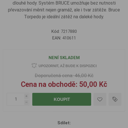
dlouhé hody. Systém BRUCE umožňuje bez nutnosti
převazování měnit nejen gramáž, ale i tvar zátěže. Bruce
Torpedo je ideální zátěž na daleké hody.
Kód:
7217880
EAN:
410611
NENÍ SKLADEM
UPOZORNIT, AŽ BUDE K DISPOZICI
Doporučená cena:
46,00 Kč
Cena na obchodě:
50,00 Kč
i
KOUPIT
h
Sdílet: