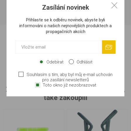
Balení: 1ks
Zasílání novinek
Přihlaste se k odběru novinek, abyste byli
informováni o našich nejnovějších produktech a
propagačních akcích
Štítky (tagy)
bruce
(9)
Odebírat
Odhlásit
Souhlasím s tím, aby byl můj e-mail uchován
pro zasílání newsletterů
Toto okno již nezobrazovat
Zákazníci, kteří koupili tento produkt,
také zakoupili