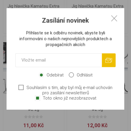
Jig hlavička Kamatsu Extra
Jig hlavička Kamatsu Extra
#1/0, 5.0g 3.7cm
#1/0, 7.0g 3.7cm
Zasílání novinek
13,00 Kč
14,00 Kč
Přihlaste se k odběru novinek, abyste byli
informováni o našich nejnovějších produktech a
propagačních akcích
Odebírat
Odhlásit
Souhlasím s tím, aby byl můj e-mail uchován
pro zasílání newsletterů
Toto okno již nezobrazovat
Jig hlavička Kamatsu Extra
Jig hlavička Kamatsu Extra
#2 2g
#2 3g
11,00 Kč
12,00 Kč