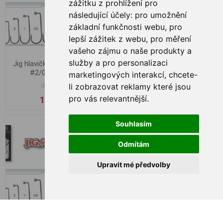
zážitku z prohlížení pro
následující účely:
pro umožnění
základní funkčnosti webu
,
pro
lepší zážitek z webu
,
pro měření
vašeho zájmu o naše produkty a
služby a pro personalizaci
Jig hlavička Kamatsu Extra
Jig hlavička Kamatsu Extra
#2/0, 7.0g 4.1cm
#3/0 18.0g 4.5cm
marketingových interakcí
,
chcete-
li zobrazovat reklamy které jsou
pro vás relevantnější
.
15,00 Kč
22,00 Kč
Souhlasím
Odmítám
Upravit mé předvolby