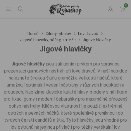
0
Domů
Cílený rybolov
Lov dravců
Jigové hlavičky, háčky, zátěže
Jigové hlavičky
Jigové hlavičky
Jigové hlavičky
jsou základním prvkem pro správnou
prezentaci gumových nástrah při lovu dravců. V naší nabídce
naleznete širokou škálu gramáží a velikostí háčků, které
umožňují optimální vedení nástrahy v různých hloubkách a
proudech. Nabízíme klasické kulaté hlavy, modely s nálitkem
pro fixaci gumy i moderní čeburašky pro maximálně přirozený
pohyb nástrahy. Klíčovou vlastností je použití extrémně
ostrých a pevných háčků, které spolehlivě proniknou i do
tvrdých čelistí candátů a štik. Tyto hlavičky jsou vhodné pro
lov pstruhů na jemnou přívlač i pro těžký vertikální lov.