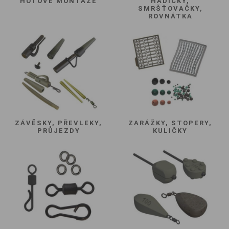
HOTOVÉ MONTÁŽE
HADIČKY,
SMRŠŤOVAČKY,
ROVNÁTKA
ZÁVĚSKY, PŘEVLEKY,
ZARÁŽKY, STOPERY,
PRŮJEZDY
KULIČKY