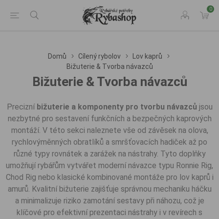
0
Domů
Cílený rybolov
Lov kaprů
Bižuterie & Tvorba návazců
Bižuterie & Tvorba návazců
Precizní
bižuterie a komponenty pro tvorbu návazců
jsou
nezbytné pro sestavení funkčních a bezpečných kaprových
montáží. V této sekci naleznete vše od závěsek na olova,
rychlovýměnných obratlíků a smršťovacích hadiček až po
různé typy rovnátek a zarážek na nástrahy. Tyto doplňky
umožňují rybářům vytvářet moderní návazce typu Ronnie Rig,
Chod Rig nebo klasické kombinované montáže pro lov kaprů i
amurů. Kvalitní bižuterie zajišťuje správnou mechaniku háčku
a minimalizuje riziko zamotání sestavy při náhozu, což je
klíčové pro efektivní prezentaci nástrahy i v revírech s