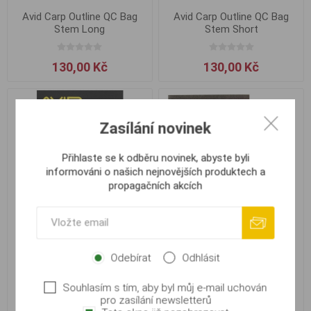
Avid Carp Outline QC Bag
Avid Carp Outline QC Bag
Stem Long
Stem Short
130,00 Kč
130,00 Kč
Zasílání novinek
Přihlaste se k odběru novinek, abyste byli
informováni o našich nejnovějších produktech a
propagačních akcích
Avid Carp Outline QC Lead
Avid Carp Outline Quick
Odebírat
Odhlásit
Clips
Change Ring Swivels #11
Souhlasím s tím, aby byl můj e-mail uchován
130,00 Kč
117,00 Kč
pro zasílání newsletterů