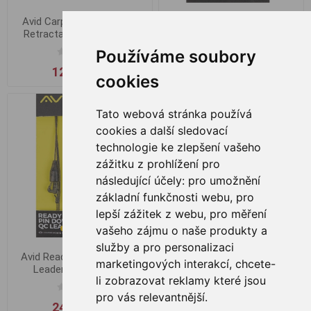
Avid Carp Jehla Titanium
Avid Ready Tied Pin Down
Retracta Splicing Needle
Leader Heli/Chod
Používáme soubory
125,00 Kč
249,00 Kč
cookies
Tato webová stránka používá
cookies a další sledovací
technologie ke zlepšení vašeho
zážitku z prohlížení pro
následující účely:
pro umožnění
základní funkčnosti webu
,
pro
lepší zážitek z webu
,
pro měření
vašeho zájmu o naše produkty a
služby a pro personalizaci
Avid Ready Tied Pin Down
Avid Ready Tied Pin Down
marketingových interakcí
,
chcete-
Leader QC Lead Clip
Leader Ringed Lead Clip
li zobrazovat reklamy které jsou
pro vás relevantnější
.
249,00 Kč
249,00 Kč