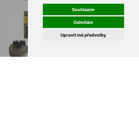
Souhlasím
Odmítám
Upravit mé předvolby
Back Lead padací PB, 100g
Back Lead padací PB, 50g
170,00 Kč
155,00 Kč