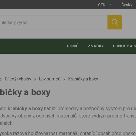
DOMŮ
ZNAČKY
BONUSY A 
Cílený rybolov
Lov sumců
Krabičky a boxy
bičky a boxy
orie
krabičky a boxy
nabízí přehledný a bezpečný systém pro ulo
. Jsou vyrobeny z odolných materiálů, které vydrží náročné trans
rahách.
ysoká rázová houževnatost materiálu chránící obsah před poško