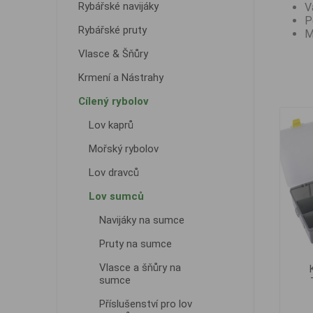
Rybářské navijáky
V
P
Rybářské pruty
M
Vlasce & Šňůry
Krmení a Nástrahy
Cílený rybolov
Lov kaprů
Mořský rybolov
Lov dravců
Lov sumců
Navijáky na sumce
Pruty na sumce
Vlasce a šňůry na
sumce
Příslušenství pro lov