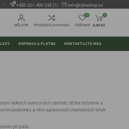
+420-321-400-250 (1)
info@rybashop.cz
(0)
0
Můj účet
Produkty k porovnání
Oblíbené
0,00 Kč
SLEVY
DOPRAVA A PLATBA
KONTAKTUJTE NÁS
žení velkých sumcových nástrah, těžké bižuterie a
portní podmínky a vlivy agresivních chemických látek
zením při pádu.