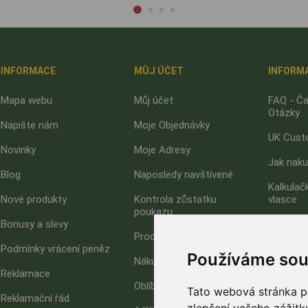
INFORMACE
MŮJ ÚČET
INFORM
Mapa webu
Můj účet
FAQ - Ča
Otázky
Napište nám
Moje Objednávky
UK Cust
Novinky
Moje Adresy
Jak nak
Blog
Naposledy navštívené
Kalkulač
Nové produkty
Kontrola zůstatku
vlasce
poukazu
Bonusy a slevy
Jak upla
Produkty k porovnání
poukaz?
Podmínky vrácení peněz
Používáme sou
Nákupní košík
O nás
Reklamace
Oblíbené
GDPR - O
Tato webová stránka po
Reklamační řád