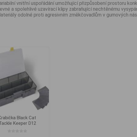
ariabilní vnitřní uspořádání umožňující přizpůsobení prostoru kon
evné a spolehlivé uzavírací klipy zabraňující nechtěnému vysypá
ateriály odolné proti agresivním změkčovadlům v gumových nás
Krabička Black Cat
Tackle Keeper D12
35x22x10cm