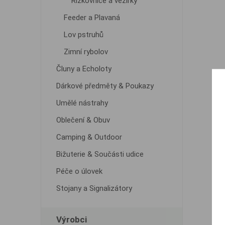
Řízkovnice a vezírky
Feeder a Plavaná
Lov pstruhů
Zimní rybolov
Čluny a Echoloty
Dárkové předměty & Poukazy
Umělé nástrahy
Oblečení & Obuv
Camping & Outdoor
Bižuterie & Součásti udice
Péče o úlovek
Stojany a Signalizátory
Výrobci