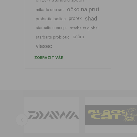
effzett standard spoon
očko na prut
mikado sea set
shad
prorex
probiotic boilies
starbaits concept
starbaits global
šňůra
starbaits probiotic
vlasec
ZOBRAZIT VŠE