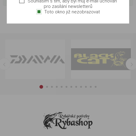
Souhlasím s tím, aby byl můj e-mail uchován
pro zasílání newsletterů
Toto okno již nezobrazovat