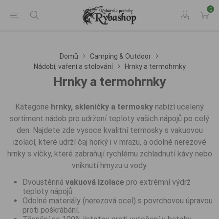
0
Domů
Camping & Outdoor
Nádobí, vaření a stolování
Hrnky a termohrnky
Hrnky a termohrnky
Kategorie
hrnky, skleničky a termosky
nabízí ucelený
sortiment nádob pro udržení teploty vašich nápojů po celý
den. Najdete zde vysoce kvalitní termosky s vakuovou
izolací, které udrží čaj horký i v mrazu, a odolné nerezové
hrnky s víčky, které zabraňují rychlému zchladnutí kávy nebo
vniknutí hmyzu u vody.
Dvoustěnná
vakuová izolace
pro extrémní výdrž
teploty nápojů.
Odolné materiály (nerezová ocel) s povrchovou úpravou
proti poškrábání.