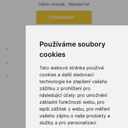
Odběr novinek - Newsletter
ODEBÍRAT
Používáme soubory
INFORMACE
cookies
MŮJ ÚČET
Tato webová stránka používá
cookies a další sledovací
INFORMACE
technologie ke zlepšení vašeho
zážitku z prohlížení pro
následující účely:
pro umožnění
SLEDUJTE NÁS
základní funkčnosti webu
,
pro
lepší zážitek z webu
,
pro měření
vašeho zájmu o naše produkty a
služby a pro personalizaci
MOŽNOSTI PLATBY