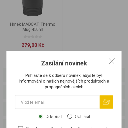
Hrnek MADCAT Thermo
Mug 450ml
279,00 Kč
Zasílání novinek
Kategorie
Přihlaste se k odběru novinek, abyste byli
informováni o našich nejnovějších produktech a
propagačních akcích
Výrobci
Externí dodavatelé
Odebírat
Odhlásit
Oblíbené tagy