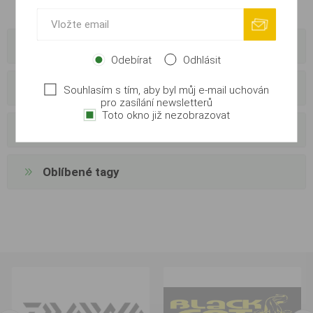
Kategorie
Odebírat
Odhlásit
Výrobci
Souhlasím s tím, aby byl můj e-mail uchován
pro zasílání newsletterů
Toto okno již nezobrazovat
Externí dodavatelé
Oblíbené tagy