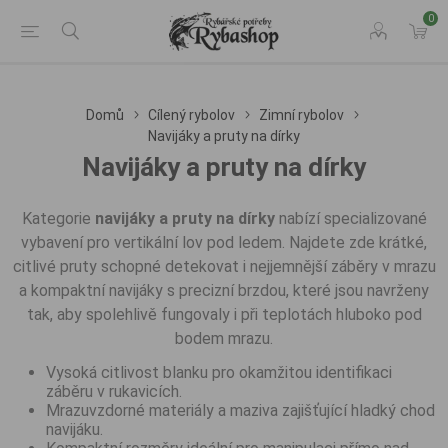
0
Domů
Cílený rybolov
Zimní rybolov
Navijáky a pruty na dírky
Navijáky a pruty na dírky
Kategorie
navijáky a pruty na dírky
nabízí specializované
vybavení pro vertikální lov pod ledem. Najdete zde krátké,
citlivé pruty schopné detekovat i nejjemnější záběry v mrazu
a kompaktní navijáky s precizní brzdou, které jsou navrženy
tak, aby spolehlivě fungovaly i při teplotách hluboko pod
bodem mrazu.
Vysoká citlivost blanku pro okamžitou identifikaci
záběru v rukavicích.
Mrazuvzdorné materiály a maziva zajišťující hladký chod
navijáku.