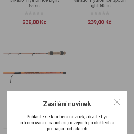
Mikado Trython Ice Light
Mikado Trython Ice Spoon
55cm
Light 50cm
239,00 Kč
239,00 Kč
Mikado Trython Ice
Zasílání novinek
Mormyshka 50cm
Přihlaste se k odběru novinek, abyste byli
239,00 Kč
informováni o našich nejnovějších produktech a
propagačních akcích