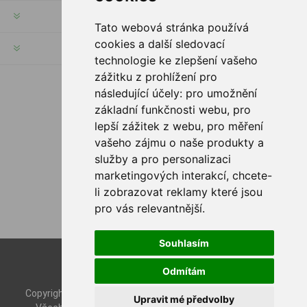
MŮJ ÚČET
Tato webová stránka používá
cookies a další sledovací
INFORMACE
technologie ke zlepšení vašeho
zážitku z prohlížení pro
následující účely:
pro umožnění
SLEDUJTE NÁS
základní funkčnosti webu
,
pro
lepší zážitek z webu
,
pro měření
vašeho zájmu o naše produkty a
služby a pro personalizaci
MOŽNOSTI PLATBY
marketingových interakcí
,
chcete-
li zobrazovat reklamy které jsou
pro vás relevantnější
.
Souhlasím
Powered by
nopCommerce
Odmítám
Designed by
Nop-Templates.com
Copyright © 2026 Rybashop CZ. Všechna práva vyhrazena.
Upravit mé předvolby