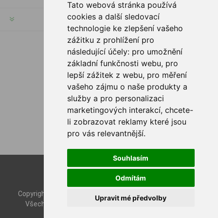
Tato webová stránka používá
cookies a další sledovací
INFORMACE
technologie ke zlepšení vašeho
zážitku z prohlížení pro
následující účely:
pro umožnění
SLEDUJTE NÁS
základní funkčnosti webu
,
pro
lepší zážitek z webu
,
pro měření
vašeho zájmu o naše produkty a
služby a pro personalizaci
MOŽNOSTI PLATBY
marketingových interakcí
,
chcete-
li zobrazovat reklamy které jsou
pro vás relevantnější
.
Souhlasím
Powered by
nopCommerce
Odmítám
Designed by
Nop-Templates.com
Copyright © 2026 Rybashop CZ. Všechna práva vyhrazena.
Upravit mé předvolby
Všechny ceny jsou zapsány včetně daně. Bez
dopravy