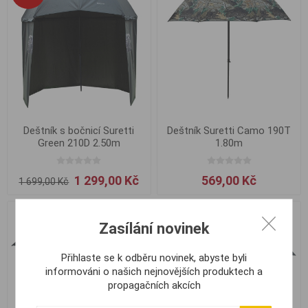
Deštník s bočnicí Suretti
Deštník Suretti Camo 190T
Green 210D 2.50m
1.80m
1 299,00 Kč
569,00 Kč
1 699,00 Kč
-6%
Zasílání novinek
Přihlaste se k odběru novinek, abyste byli
informováni o našich nejnovějších produktech a
propagačních akcích