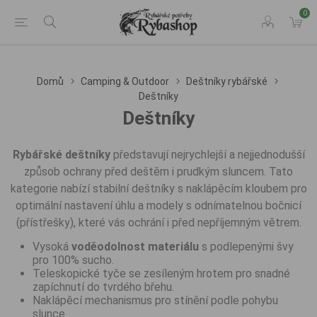
0
Domů
Camping & Outdoor
Deštníky rybářské
Deštníky
Deštníky
Rybářské deštníky
představují nejrychlejší a nejjednodušší
způsob ochrany před deštěm i prudkým sluncem. Tato
kategorie nabízí stabilní deštníky s naklápěcím kloubem pro
optimální nastavení úhlu a modely s odnímatelnou bočnicí
(přístřešky), které vás ochrání i před nepříjemným větrem.
Vysoká
voděodolnost materiálu
s podlepenými švy
pro 100% sucho.
Teleskopické tyče se zesíleným hrotem pro snadné
zapíchnutí do tvrdého břehu.
Naklápěcí mechanismus pro stínění podle pohybu
slunce.