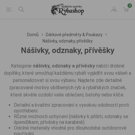
0
Domů
Dárkové předměty & Poukazy
Nášivky, odznaky, přívěšky
Nášivky, odznaky, přívěšky
Kategorie
nášivky, odznaky a přívěsky
nabízí drobné
doplňky, které umožňují každému rybáři vyjádřit svou vášeň a
personalizovat si svou výbavu. Najdete zde detailně
zpracované motivy oblíbených ryb a rybářských značek,
které skvěle ozdobí vaše oblečení, batohy nebo klíče.
Detailní a kvalitní zpracování s vysokou odolností proti
opotřebení.
Různé možnosti uchycení (nášivky k přišití, odznaky se
špendlíkem, přívěsky na karabině).
Odolné materiály vhodné pro dlouhodobé outdoorové
používání.