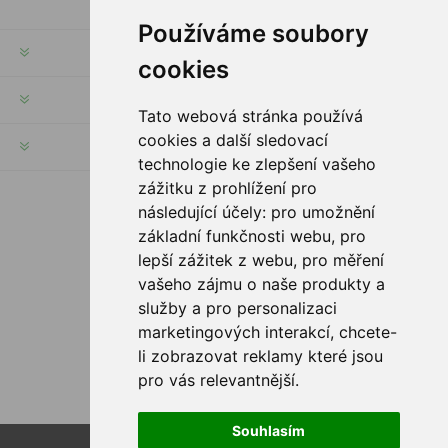
Používáme soubory
INFORMACE
cookies
MŮJ ÚČET
Tato webová stránka používá
cookies a další sledovací
INFORMACE
technologie ke zlepšení vašeho
zážitku z prohlížení pro
následující účely:
pro umožnění
SLEDUJTE NÁS
základní funkčnosti webu
,
pro
lepší zážitek z webu
,
pro měření
vašeho zájmu o naše produkty a
služby a pro personalizaci
MOŽNOSTI PLATBY
marketingových interakcí
,
chcete-
li zobrazovat reklamy které jsou
pro vás relevantnější
.
Souhlasím