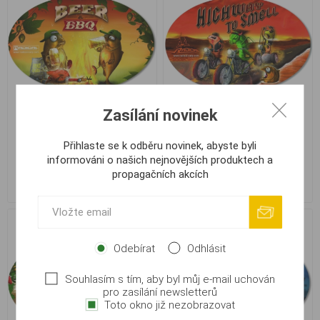
Zasílání novinek
Samolepka Radical Sticker
Samolepka Radical Sticker
Přihlaste se k odběru novinek, abyste byli
Beer & BBQ
Highway to Smell
informováni o našich nejnovějších produktech a
propagačních akcích
9,00 Kč
9,00 Kč
Odebírat
Odhlásit
Souhlasím s tím, aby byl můj e-mail uchován
pro zasílání newsletterů
Toto okno již nezobrazovat