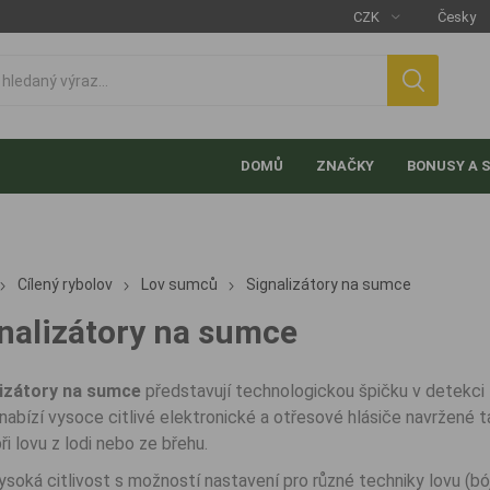
DOMŮ
ZNAČKY
BONUSY A 
Cílený rybolov
Lov sumců
Signalizátory na sumce
nalizátory na sumce
lizátory na sumce
představují technologickou špičku v detekci
nabízí vysoce citlivé elektronické a otřesové hlásiče navržené ta
ři lovu z lodi nebo ze břehu.
ysoká citlivost s možností nastavení pro různé techniky lovu (bó