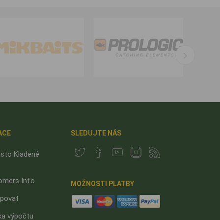
ACE
SLEDUJTE NÁS
sto Kladené
omers Info
MOŽNOSTI PLATBY
upovat
ka výpočtu