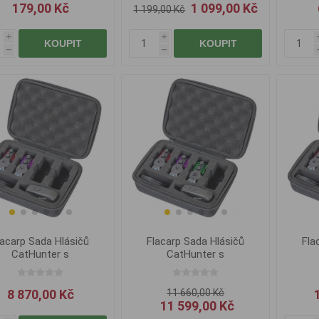
179,00 Kč
1 099,00 Kč
1 199,00 Kč
i
i
KOUPIT
KOUPIT
h
h
lacarp Sada Hlásičů
Flacarp Sada Hlásičů
Fla
CatHunter s
CatHunter s
Příposlechem 2+1
Příposlechem 3+1
P
8 870,00 Kč
11 660,00 Kč
11 599,00 Kč