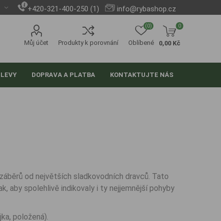
+420-321-400-250 (1)
info@rybashop.cz
(0)
0
Můj účet
Produkty k porovnání
Oblíbené
0,00 Kč
SLEVY
DOPRAVA A PLATBA
KONTAKTUJTE NÁS
 záběrů od největších sladkovodních dravců. Tato
k, aby spolehlivě indikovaly i ty nejjemnější pohyby
jka, položená).