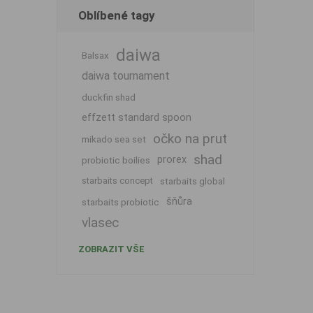
Oblíbené tagy
daiwa
Balsax
daiwa tournament
duckfin shad
effzett standard spoon
očko na prut
mikado sea set
shad
prorex
probiotic boilies
starbaits concept
starbaits global
šňůra
starbaits probiotic
vlasec
ZOBRAZIT VŠE