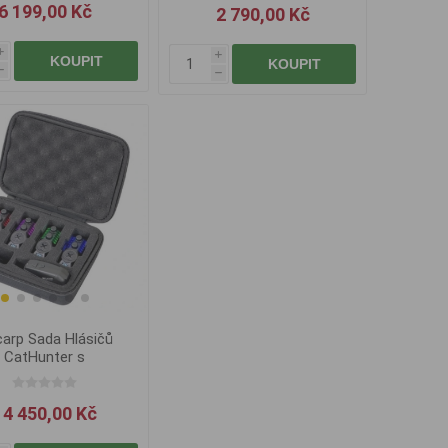
6 199,00 Kč
2 790,00 Kč
i
i
KOUPIT
KOUPIT
h
h
carp Sada Hlásičů
CatHunter s
říposlechem 4+1
14 450,00 Kč