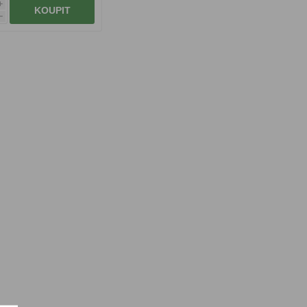
i
KOUPIT
h