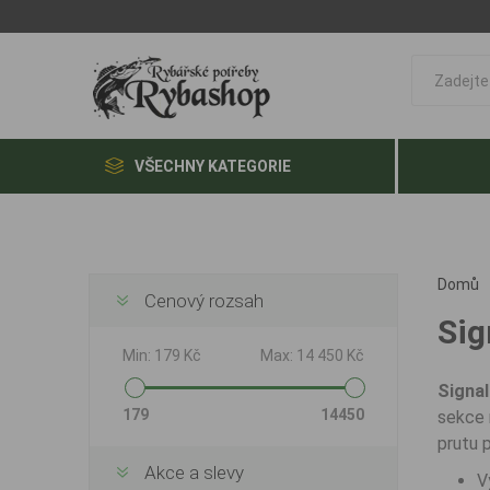
VŠECHNY KATEGORIE
Domů
Cenový rozsah
Sig
Min:
179 Kč
Max:
14 450 Kč
Signa
179
14450
sekce 
prutu p
Akce a slevy
V