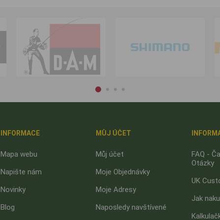
INFORMACE
MŮJ ÚČET
INFORM
Mapa webu
Můj účet
FAQ - Ča
Otázky
Napište nám
Moje Objednávky
UK Cust
Novinky
Moje Adresy
Jak nak
Blog
Naposledy navštívené
Kalkulač