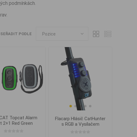
ných podmínkách.
rav.
SEŘADIT PODLE
AT Topcat Alarm
Flacarp Hlásič CatHunter
t 2+1 Red Green
s RGB a Vysílačem