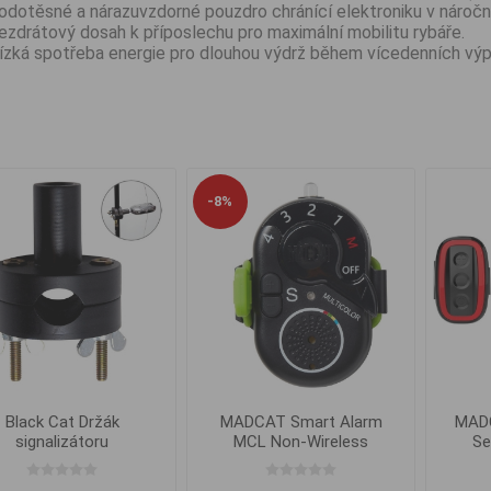
odotěsné a nárazuvzdorné pouzdro chránící elektroniku v nároč
ezdrátový dosah k příposlechu pro maximální mobilitu rybáře.
ízká spotřeba energie pro dlouhou výdrž během vícedenních výp
-8%
Black Cat Držák
MADCAT Smart Alarm
MADC
signalizátoru
MCL Non-Wireless
Se
Multicolor