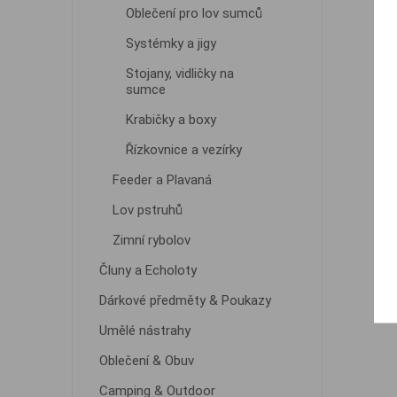
Oblečení pro lov sumců
Systémky a jigy
Stojany, vidličky na
sumce
Krabičky a boxy
Řízkovnice a vezírky
Feeder a Plavaná
Lov pstruhů
Zimní rybolov
Čluny a Echoloty
Dárkové předměty & Poukazy
Umělé nástrahy
Oblečení & Obuv
Camping & Outdoor