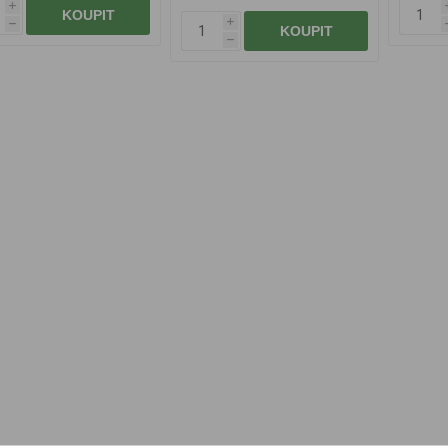
i
KOUPIT
i
h
KOUPIT
h