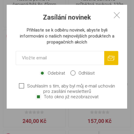
červená/bílá 8g 45mm
průběžná zvuková, 110g
Zasílání novinek
24,00 Kč
139,00 Kč
Přihlaste se k odběru novinek, abyste byli
informováni o našich nejnovějších produktech a
propagačních akcích
Odebírat
Odhlásit
Souhlasím s tím, aby byl můj e-mail uchován
pro zasílání newsletterů
Toto okno již nezobrazovat
Kačena sumcová -
Kačena sumcová -
průběžná zvuková, 440g
průběžná, 220g
240,00 Kč
157,00 Kč