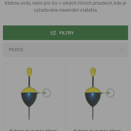
klidnou vodu, nebo pro lov v silných říčních proudech, kde je
vyžadována maximální stabilita.
FILTRY
Kačena na sumce trhací,
Kačena na sumce trhací,