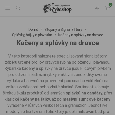
0
Domů
Stojany a Signalizátory
Splávky, bójky a plovátka
Kačeny a splávky na dravce
Kačeny a splávky na dravce
V této kategorii naleznete specializované signalizátory
záběru určené pro lov dravých ryb na položenou i plavanou.
Rybářské kačeny a splávky na dravce jsou klíčovým prvkem
pro udržení nástražní rybky v aktivní zóně a díky svému
výtlaku a barevnému provedení jsou snadno viditelné i na
velkou vzdálenost nebo vlnité hladině. Sortiment zahrnuje
širokou škálu produktů od jemných
splávků na candáty
, přes
klasické
kačeny na štiky
, až po
masivní sumcové kačeny
vyráběné v různých velikostech a gramážích. Jednotlivé
modely se liší tvarem těla, který je optimalizován buď pro