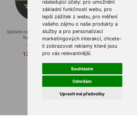
následující účely:
pro umožnění
základní funkčnosti webu
,
pro
lepší zážitek z webu
,
pro měření
vašeho zájmu o naše produkty a
služby a pro personalizaci
Splávek na sumce Black Cat
Splávek na sumce Black Cat
kulatý, 200g
s anténkou, 100g
marketingových interakcí
,
chcete-
li zobrazovat reklamy které jsou
pro vás relevantnější
.
129,00 Kč
149,00 Kč
Souhlasím
Odmítám
Upravit mé předvolby
Splávek na sumce Black Cat
Splávek Albastar 67025