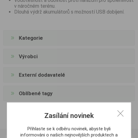
Vodotěsnost a odolnost proti nárazům pro spolehlivost
v náročném terénu.
Dlouhá výdrž akumulátorů s možností USB dobíjení.
Kategorie
Výrobci
Externí dodavatelé
Oblíbené tagy
Zasílání novinek
Přihlaste se k odběru novinek, abyste byli
informováni o našich nejnovějších produktech a