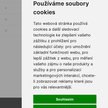
Používáme soubory
INFORMACE
cookies
MŮJ ÚČET
Tato webová stránka používá
cookies a další sledovací
INFORMACE
technologie ke zlepšení vašeho
zážitku z prohlížení pro
následující účely:
pro umožnění
SLEDUJTE NÁS
základní funkčnosti webu
,
pro
lepší zážitek z webu
,
pro měření
vašeho zájmu o naše produkty a
služby a pro personalizaci
MOŽNOSTI PLATBY
marketingových interakcí
,
chcete-
li zobrazovat reklamy které jsou
pro vás relevantnější
.
Souhlasím
Powered by
nopCommerce