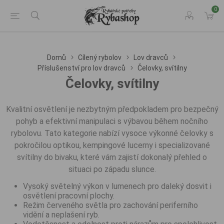
0
Domů
Cílený rybolov
Lov dravců
Příslušenství pro lov dravců
Čelovky, svítilny
Čelovky, svítilny
Kvalitní osvětlení je nezbytným předpokladem pro bezpečný
pohyb a efektivní manipulaci s výbavou během nočního
rybolovu. Tato kategorie nabízí vysoce výkonné čelovky s
pokročilou optikou, kempingové lucerny i specializované
svítilny do bivaku, které vám zajistí dokonalý přehled o
situaci po západu slunce.
Vysoký světelný výkon v lumenech pro daleký dosvit i
osvětlení pracovní plochy.
Režim červeného světla pro zachování periferního
vidění a neplašení ryb.