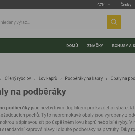
DOMŮ
ZNAČKY
BONUSY A 
Cílený rybolov
Lov kaprů
Podběráky na kapry
Obaly na po
ly na podběráky
 na podběráky
jsou nezbytným doplňkem pro každého rybáře, kte
nežádoucích pachů. Tyto nepromokavé obaly jsou vyrobeny z odo
í mokrou a špinavou síť po úspěšném lovu kaprů nebo bílé ryby. V
 standardní kaprové hlavy i dlouhé podběráky na pstruhy. Díky r