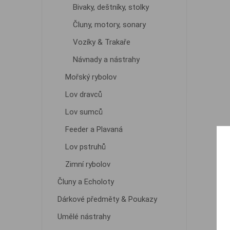
Bivaky, deštníky, stolky
Čluny, motory, sonary
Vozíky & Trakaře
Návnady a nástrahy
Mořský rybolov
Lov dravců
Lov sumců
Feeder a Plavaná
Lov pstruhů
Zimní rybolov
Čluny a Echoloty
Dárkové předměty & Poukazy
Umělé nástrahy