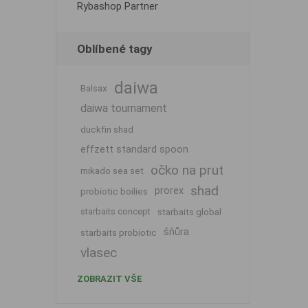
Rybashop Partner
Oblíbené tagy
daiwa
Balsax
daiwa tournament
duckfin shad
effzett standard spoon
očko na prut
mikado sea set
shad
prorex
probiotic boilies
starbaits concept
starbaits global
šňůra
starbaits probiotic
vlasec
ZOBRAZIT VŠE