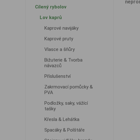
nepro
Cílený rybolov
Lov kaprů
Kaprové navijáky
Kaprové pruty
Vlasce a šňůry
Bižuterie & Tvorba
návazců
Příslušenství
Zakrmovací pomůcky &
PVA
Podložky, saky, vážící
tašky
Křesla & Lehátka
Spacáky & Polštáře