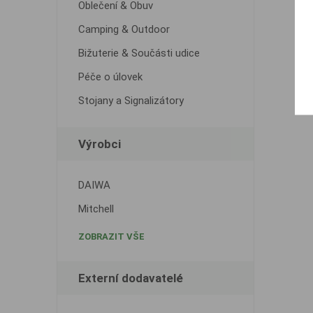
Oblečení & Obuv
Camping & Outdoor
Bižuterie & Součásti udice
Péče o úlovek
Stojany a Signalizátory
Výrobci
DAIWA
Mitchell
ZOBRAZIT VŠE
Externí dodavatelé