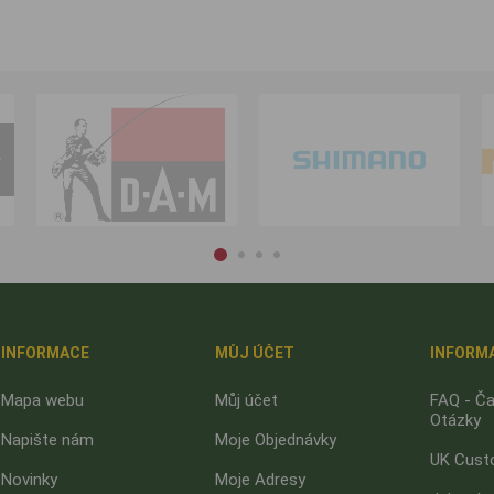
INFORMACE
MŮJ ÚČET
INFORM
Mapa webu
Můj účet
FAQ - Ča
Otázky
Napište nám
Moje Objednávky
UK Cust
Novinky
Moje Adresy