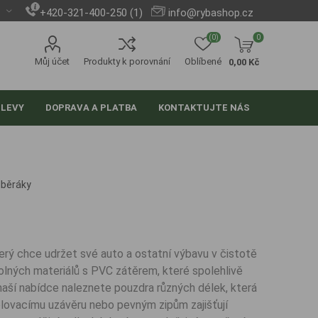
+420-321-400-250 (1)
info@rybashop.cz
(0)
0
Můj účet
Produkty k porovnání
Oblíbené
0,00 Kč
SLEVY
DOPRAVA A PLATBA
KONTAKTUJTE NÁS
dběráky
rý chce udržet své auto a ostatní výbavu v čistotě
lných materiálů s PVC zátěrem, které spolehlivě
 naší nabídce naleznete pouzdra různých délek, která
olovacímu uzávěru nebo pevným zipům zajišťují