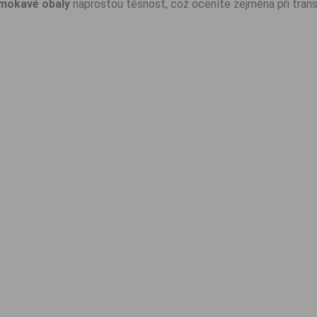
mokavé obaly
naprostou těsnost, což oceníte zejména při trans