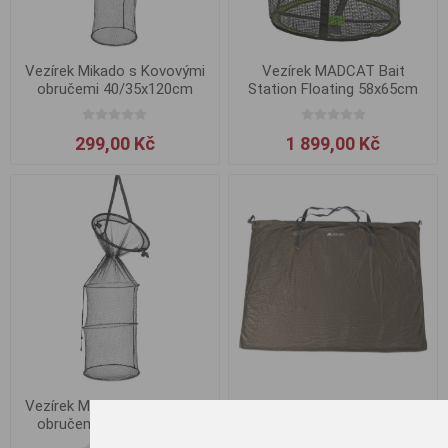
Vezírek Mikado s Kovovými
Vezírek MADCAT Bait
obručemi 40/35x120cm
Station Floating 58x65cm
299,00 Kč
1 899,00 Kč
Vezírek Mikado s Kovovými
Mikado Sak na ryby Basic
obručemi 40/35x100cm
Sack 120x90cm