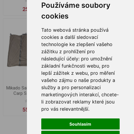
Používáme soubory
259,00 Kč
369,00 Kč
cookies
Tato webová stránka používá
cookies a další sledovací
technologie ke zlepšení vašeho
zážitku z prohlížení pro
následující účely:
pro umožnění
základní funkčnosti webu
,
pro
lepší zážitek z webu
,
pro měření
vašeho zájmu o naše produkty a
služby a pro personalizaci
Mikado Sak na ryby Territory
Carp Sack 120x90cm
marketingových interakcí
,
chcete-
li zobrazovat reklamy které jsou
pro vás relevantnější
.
559,00 Kč
Souhlasím