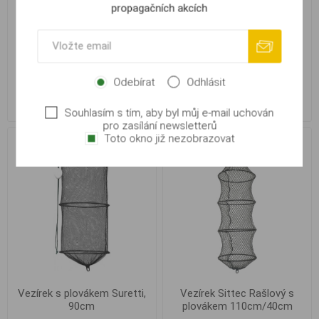
propagačních akcích
Vezírek s plovákem Suretti,
Vezírek s plovákem Suretti,
100cm
120cm
Odebírat
Odhlásit
219,00 Kč
249,00 Kč
Souhlasím s tím, aby byl můj e-mail uchován
pro zasílání newsletterů
Toto okno již nezobrazovat
Vezírek s plovákem Suretti,
Vezírek Sittec Rašlový s
90cm
plovákem 110cm/40cm