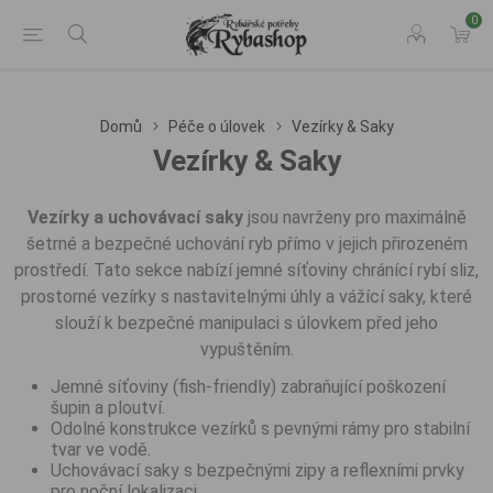
0
Domů
Péče o úlovek
Vezírky & Saky
Vezírky & Saky
Vezírky a uchovávací saky
jsou navrženy pro maximálně
šetrné a bezpečné uchování ryb přímo v jejich přirozeném
prostředí. Tato sekce nabízí jemné síťoviny chránící rybí sliz,
prostorné vezírky s nastavitelnými úhly a vážící saky, které
slouží k bezpečné manipulaci s úlovkem před jeho
vypuštěním.
Jemné síťoviny (fish-friendly) zabraňující poškození
šupin a ploutví.
Odolné konstrukce vezírků s pevnými rámy pro stabilní
tvar ve vodě.
Uchovávací saky s bezpečnými zipy a reflexními prvky
pro noční lokalizaci.