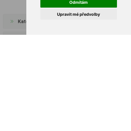
Odmítám
Upravit mé předvolby
Kategorie
Výrobci
Externí dodavatelé
Oblíbené tagy