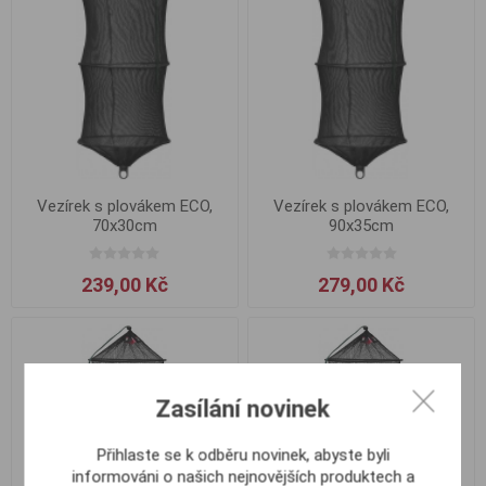
Vezírek s plovákem ECO,
Vezírek s plovákem ECO,
70x30cm
90x35cm
239,00 Kč
279,00 Kč
Zasílání novinek
Přihlaste se k odběru novinek, abyste byli
informováni o našich nejnovějších produktech a