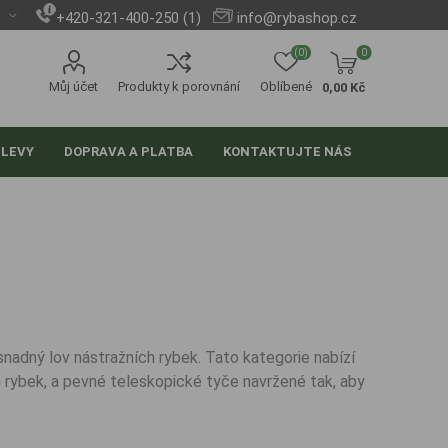
+420-321-400-250 (1)
info@rybashop.cz
(0)
0
Můj účet
Produkty k porovnání
Oblíbené
0,00 Kč
SLEVY
DOPRAVA A PLATBA
KONTAKTUJTE NÁS
snadný lov nástražních rybek. Tato kategorie nabízí
 rybek, a pevné teleskopické tyče navržené tak, aby