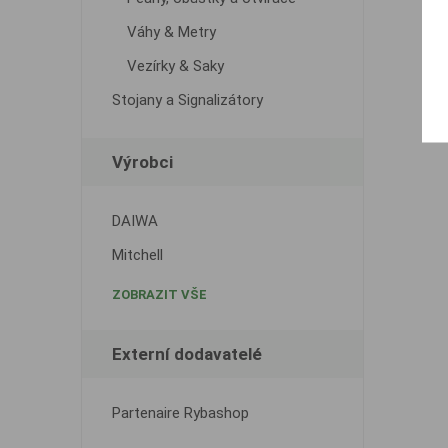
Váhy & Metry
Vezírky & Saky
Stojany a Signalizátory
Výrobci
DAIWA
Mitchell
ZOBRAZIT VŠE
Externí dodavatelé
Partenaire Rybashop