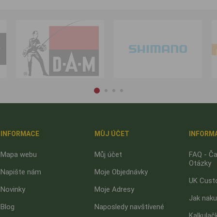
INFORMACE
MŮJ ÚČET
INFORM
Mapa webu
Můj účet
FAQ - Ča
Otázky
Napište nám
Moje Objednávky
UK Cust
Novinky
Moje Adresy
Jak nak
Blog
Naposledy navštívené
Kalkulač