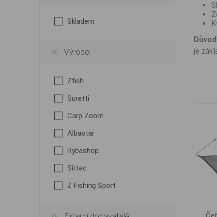
S
Z
Skladem
K
Důvod 
je zák
Výrobci
Zfish
Suretti
Carp Zoom
Albastar
Rybashop
Sittec
Z Fishing Sport
Externí dodavatelé
Čeř