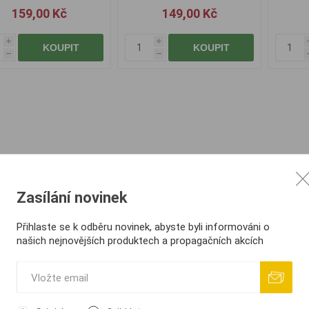
159,00 Kč
149,00 Kč
i
i
KOUPIT
KOUPIT
h
h
Zasílání novinek
Přihlaste se k odběru novinek, abyste byli informováni o
našich nejnovějších produktech a propagačních akcích