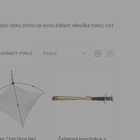
ražní rybky přímo na revíru během několika minut, což
SEŘADIT PODLE
en Zfish Drop Net
Čeřenová konstrukce +