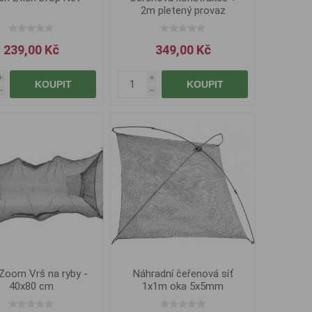
2m pletený provaz
239,00 Kč
349,00 Kč
i
i
KOUPIT
KOUPIT
h
h
Zoom Vrš na ryby -
Náhradní čeřenová síť
40x80 cm
1x1m oka 5x5mm