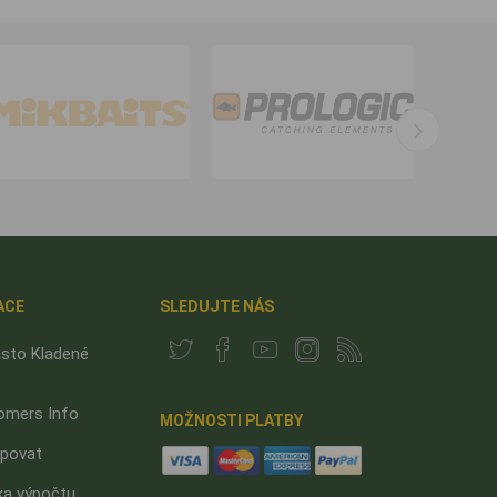
ACE
SLEDUJTE NÁS
sto Kladené
omers Info
MOŽNOSTI PLATBY
upovat
ka výpočtu