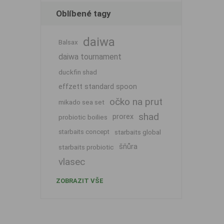
Oblíbené tagy
daiwa
Balsax
daiwa tournament
duckfin shad
effzett standard spoon
očko na prut
mikado sea set
shad
prorex
probiotic boilies
starbaits concept
starbaits global
šňůra
starbaits probiotic
vlasec
ZOBRAZIT VŠE