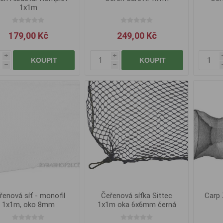
1x1m
179,00 Kč
249,00 Kč
i
i
KOUPIT
KOUPIT
h
h
řenová síť - monofil
Čeřenová síťka Sittec
Carp 
1x1m, oko 8mm
1x1m oka 6x6mm černá