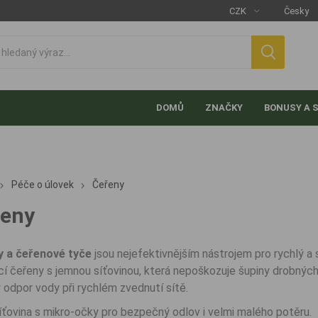
DOMŮ
ZNAČKY
BONUSY A 
Péče o úlovek
Čeřeny
řeny
y a čeřenové tyče
jsou nejefektivnějším nástrojem pro rychlý a 
cí čeřeny s jemnou síťovinou, která nepoškozuje šupiny drobných
y odpor vody při rychlém zvednutí sítě.
íťovina s mikro-očky pro bezpečný odlov i velmi malého potěru.