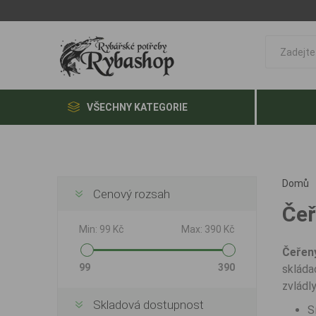
VŠECHNY KATEGORIE
Domů
Cenový rozsah
Če
Min:
99 Kč
Max:
390 Kč
Čeřen
99
390
skláda
zvládl
Skladová dostupnost
S