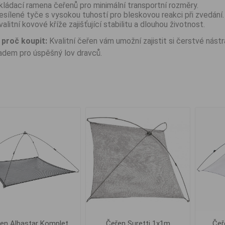
kládací ramena čeřenů pro minimální transportní rozměry.
esílené tyče s vysokou tuhostí pro bleskovou reakci při zvedání.
valitní kovové kříže zajišťující stabilitu a dlouhou životnost.
proč koupit:
Kvalitní čeřen vám umožní zajistit si čerstvé nást
ladem pro úspěšný lov dravců.
en Albastar Komplet
Čeřen Suretti 1x1m
Čeř