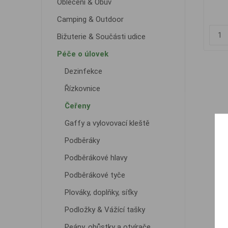
Oblečení & Obuv
Camping & Outdoor
Bižuterie & Součásti udice
Péče o úlovek
Dezinfekce
Řízkovnice
Čeřeny
Gaffy a vylovovací kleště
Podběráky
Podběrákové hlavy
Podběrákové tyče
Plováky, doplňky, síťky
Podložky & Vážící tašky
Peány, obůstky a otvírače