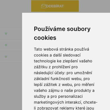
ODEBÍRAT
Používáme soubory
INFORMACE
cookies
MŮJ ÚČET
Tato webová stránka používá
cookies a další sledovací
INFORMACE
technologie ke zlepšení vašeho
zážitku z prohlížení pro
následující účely:
pro umožnění
SLEDUJTE NÁS
základní funkčnosti webu
,
pro
lepší zážitek z webu
,
pro měření
vašeho zájmu o naše produkty a
služby a pro personalizaci
MOŽNOSTI PLATBY
marketingových interakcí
,
chcete-
li zobrazovat reklamy které jsou