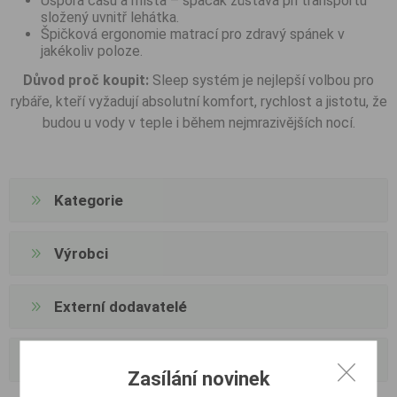
Úspora času a místa – spacák zůstává při transportu
složený uvnitř lehátka.
Špičková ergonomie matrací pro zdravý spánek v
jakékoliv poloze.
Důvod proč koupit:
Sleep systém je nejlepší volbou pro
rybáře, kteří vyžadují absolutní komfort, rychlost a jistotu, že
budou u vody v teple i během nejmrazivějších nocí.
Kategorie
Výrobci
Externí dodavatelé
Oblíbené tagy
Zasílání novinek