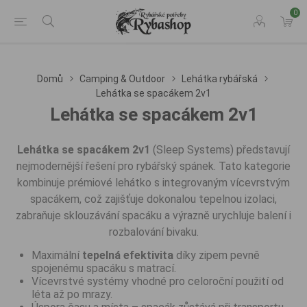
0
Domů
Camping & Outdoor
Lehátka rybářská
Lehátka se spacákem 2v1
Lehátka se spacákem 2v1
Lehátka se spacákem 2v1
(Sleep Systems) představují
nejmodernější řešení pro rybářský spánek. Tato kategorie
kombinuje prémiové lehátko s integrovaným vícevrstvým
spacákem, což zajišťuje dokonalou tepelnou izolaci,
zabraňuje sklouzávání spacáku a výrazně urychluje balení i
rozbalování bivaku.
Maximální
tepelná efektivita
díky zipem pevně
spojenému spacáku s matrací.
Vícevrstvé systémy vhodné pro celoroční použití od
léta až po mrazy.