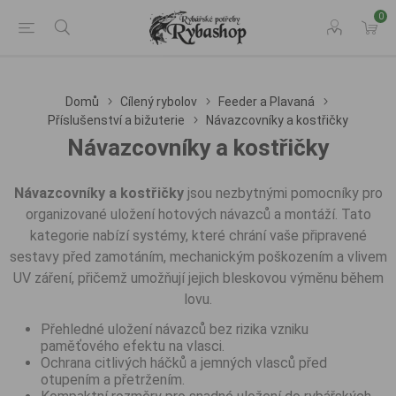
0
Domů
Cílený rybolov
Feeder a Plavaná
Příslušenství a bižuterie
Návazcovníky a kostřičky
Návazcovníky a kostřičky
Návazcovníky a kostřičky
jsou nezbytnými pomocníky pro
organizované uložení hotových návazců a montáží. Tato
kategorie nabízí systémy, které chrání vaše připravené
sestavy před zamotáním, mechanickým poškozením a vlivem
UV záření, přičemž umožňují jejich bleskovou výměnu během
lovu.
Přehledné uložení návazců bez rizika vzniku
paměťového efektu na vlasci.
Ochrana citlivých háčků a jemných vlasců před
otupením a přetržením.