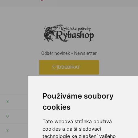
Odběr novinek - Newsletter
ODEBÍRAT
Používáme soubory
INFORMACE
cookies
MŮJ ÚČET
Tato webová stránka používá
cookies a další sledovací
INFORMACE
technologie ke zlepšení vašeho