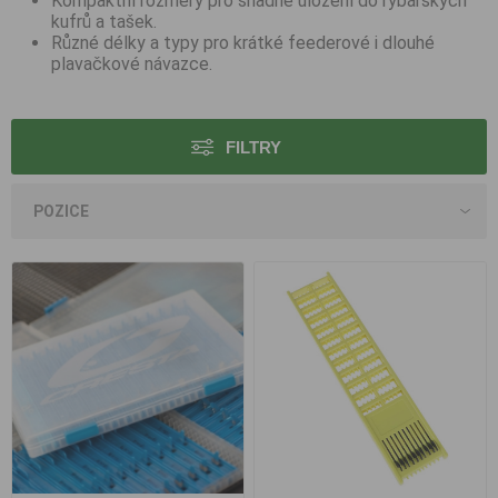
Kompaktní rozměry pro snadné uložení do rybářských
kufrů a tašek.
Různé délky a typy pro krátké feederové i dlouhé
plavačkové návazce.
FILTRY