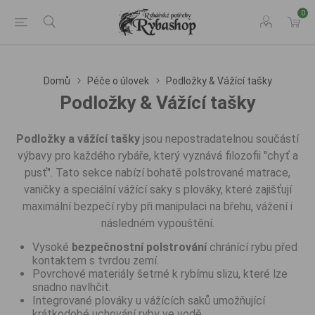
0
Domů
Péče o úlovek
Podložky & Vážící tašky
Podložky & Vážící tašky
Podložky a vážící tašky
jsou nepostradatelnou součástí
výbavy pro každého rybáře, který vyznává filozofii "chyť a
pusť". Tato sekce nabízí bohatě polstrované matrace,
vaničky a speciální vážící saky s plováky, které zajišťují
maximální bezpečí ryby při manipulaci na břehu, vážení i
následném vypouštění.
Vysoké
bezpečnostní polstrování
chránící rybu před
kontaktem s tvrdou zemí.
Povrchové materiály šetrné k rybímu slizu, které lze
snadno navlhčit.
Integrované plováky u vážících saků umožňující
krátkodobé uchování ryby ve vodě.