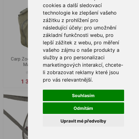
cookies a další sledovací
technologie ke zlepšení vašeho
zážitku z prohlížení pro
následující účely:
pro umožnění
základní funkčnosti webu
,
pro
lepší zážitek z webu
,
pro měření
vašeho zájmu o naše produkty a
služby a pro personalizaci
Carp Zoom Vážící taška
Carp Zoom Plovoucí vážící
Marshal VIP
taška - Camou
marketingových interakcí
,
chcete-
li zobrazovat reklamy které jsou
pro vás relevantnější
.
1 390,00 Kč
999,00 Kč
Souhlasím
Odmítám
Upravit mé předvolby