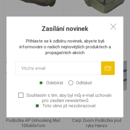
Carp Zoom Odháčkovací
Podložka AP Surface Carp
Zasílání novinek
matrace Practic-N
Cradle F1
Přihlaste se k odběru novinek, abyste byli
760,00 Kč
1 499,00 Kč
informováni o našich nejnovějších produktech a
propagačních akcích
Odebírat
Odhlásit
Souhlasím s tím, aby byl můj e-mail uchován
pro zasílání newsletterů
Toto okno již nezobrazovat
Podložka AP Unhooking Mat
Carp Zoom Podložka pod
100x60x1cm
ryby Hanzo