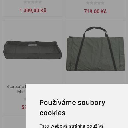
1 399,00 Kč
719,00 Kč
Starbaits Podložka Session
Carp Zoom Vážící a
Mat (110x52cm)
odháčkovací taška
Používáme soubory
539,00 Kč
699,00 Kč
cookies
Tato webová stránka používá