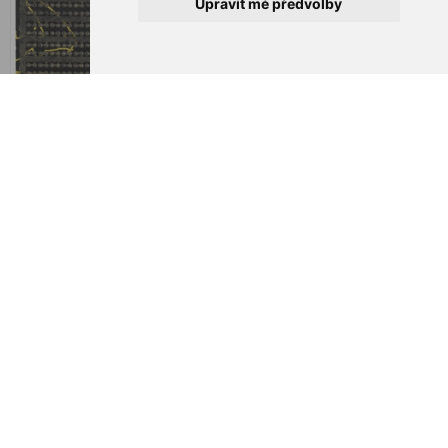
Upravit mé předvolby
Avid Carp Outline Mixed
Avid Carp Outline Naked Tail
Groove Boilie Stops
Rubber
104,00 Kč
104,00 Kč
Klipy Avid Carp Outline PVA
Links
130,00 Kč