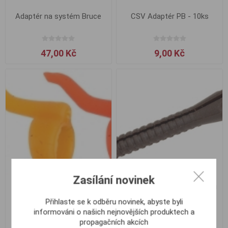
Adaptér na systém Bruce
CSV Adaptér PB - 10ks
47,00 Kč
9,00 Kč
Zasílání novinek
Carp Zoom Adaptér Zig Rig
Carp Zoom Aplikátor Zig Rig
- 8 ks / Mix barev
- 5 ks
Přihlaste se k odběru novinek, abyste byli
informováni o našich nejnovějších produktech a
propagačních akcích
80,00 Kč
65,00 Kč