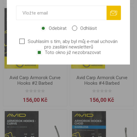
Odebírat
Odhlásit
Souhlasím s tím, aby byl můj e-mail uchován
pro zasílání newsletterů
Toto okno již nezobrazovat
Avid Carp Armorok Curve
Avid Carp Armorok Curve
Hooks #2 Barbed
Hooks #4 Barbed
156,00 Kč
156,00 Kč