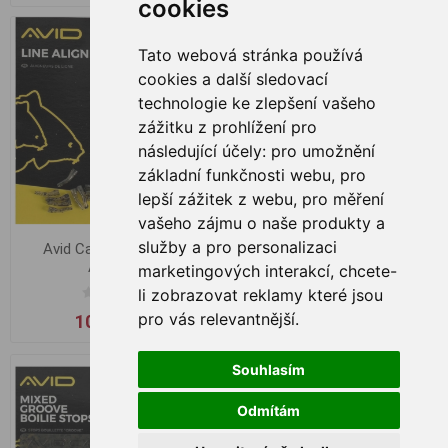
cookies
Tato webová stránka používá
cookies a další sledovací
technologie ke zlepšení vašeho
zážitku z prohlížení pro
následující účely:
pro umožnění
základní funkčnosti webu
,
pro
lepší zážitek z webu
,
pro měření
vašeho zájmu o naše produkty a
služby a pro personalizaci
Avid Carp Outline Line
Avid Carp Outline Line
Aligners
Droppers
marketingových interakcí
,
chcete-
li zobrazovat reklamy které jsou
pro vás relevantnější
.
104,00 Kč
156,00 Kč
Souhlasím
Odmítám