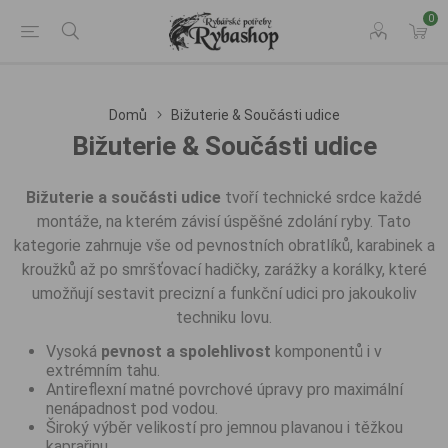
0
Domů
Bižuterie & Součásti udice
Bižuterie & Součásti udice
Bižuterie a součásti udice
tvoří technické srdce každé
montáže, na kterém závisí úspěšné zdolání ryby. Tato
kategorie zahrnuje vše od pevnostních obratlíků, karabinek a
kroužků až po smršťovací hadičky, zarážky a korálky, které
umožňují sestavit precizní a funkční udici pro jakoukoliv
techniku lovu.
Vysoká
pevnost a spolehlivost
komponentů i v
extrémním tahu.
Antireflexní matné povrchové úpravy pro maximální
nenápadnost pod vodou.
Široký výběr velikostí pro jemnou plavanou i těžkou
kaprařinu.