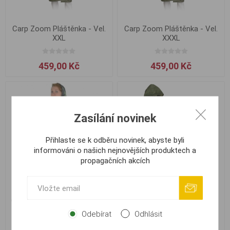
Carp Zoom Pláštěnka - Vel.
Carp Zoom Pláštěnka - Vel.
XXL
XXXL
459,00 Kč
459,00 Kč
Zasílání novinek
Přihlaste se k odběru novinek, abyste byli
informováni o našich nejnovějších produktech a
propagačních akcích
Carp Zoom Pončo do deště
Pláštěnka Viola turistická
Pláštěnka
5706 khaki #L
Odebírat
Odhlásit