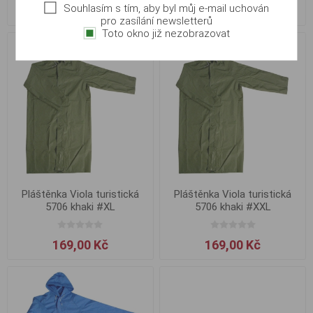
Souhlasím s tím, aby byl můj e-mail uchován
229,00 Kč
169,00 Kč
pro zasílání newsletterů
Toto okno již nezobrazovat
Pláštěnka Viola turistická
Pláštěnka Viola turistická
5706 khaki #XL
5706 khaki #XXL
169,00 Kč
169,00 Kč