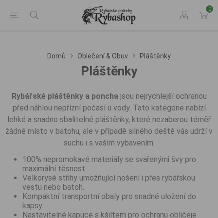
0
Domů
Oblečení & Obuv
Pláštěnky
Pláštěnky
Rybářské pláštěnky a poncha
jsou nejrychlejší ochranou
před náhlou nepřízní počasí u vody. Tato kategorie nabízí
lehké a snadno sbalitelné pláštěnky, které nezaberou téměř
žádné místo v batohu, ale v případě silného deště vás udrží v
suchu i s vaším vybavením.
100% nepromokavé materiály se svařenými švy pro
maximální těsnost.
Velkorysé střihy umožňující nošení i přes rybářskou
vestu nebo batoh.
Kompaktní transportní obaly pro snadné uložení do
kapsy.
Nastavitelné kapuce s kšiltem pro ochranu obličeje