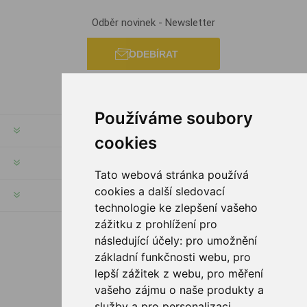
Odběr novinek - Newsletter
ODEBÍRAT
Používáme soubory
INFORMACE
cookies
MŮJ ÚČET
Tato webová stránka používá
cookies a další sledovací
INFORMACE
technologie ke zlepšení vašeho
zážitku z prohlížení pro
následující účely:
pro umožnění
SLEDUJTE NÁS
základní funkčnosti webu
,
pro
lepší zážitek z webu
,
pro měření
vašeho zájmu o naše produkty a
služby a pro personalizaci