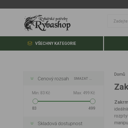
VŠECHNY KATEGORIE
Domů
Cenový rozsah
SMAZAT VŠE
Zak
Min:
83 Kč
Max:
499 Kč
Zakrm
83
499
ideáln
rozpty
manipul
Skladová dostupnost