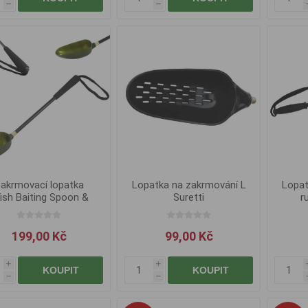
h
h
akrmovací lopatka
Lopatka na zakrmování L
Lopat
ish Baiting Spoon &
Suretti
r
Handle
199,00 Kč
99,00 Kč
i
i
KOUPIT
KOUPIT
h
h