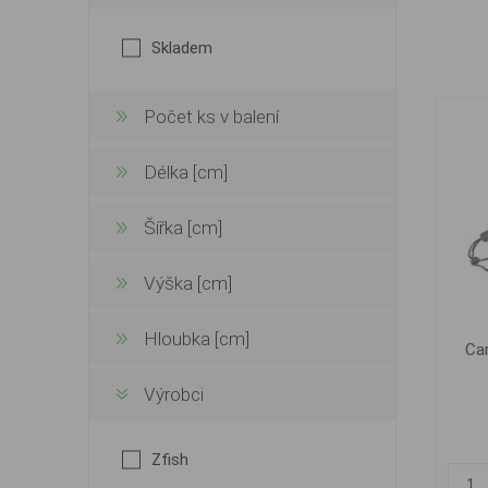
Skladem
Počet ks v balení
Délka [cm]
Šířka [cm]
Výška [cm]
Hloubka [cm]
Ca
Výrobci
Zfish