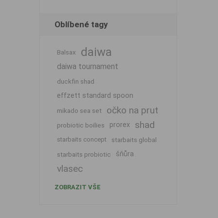
Oblíbené tagy
daiwa
Balsax
daiwa tournament
duckfin shad
effzett standard spoon
očko na prut
mikado sea set
shad
prorex
probiotic boilies
starbaits concept
starbaits global
šňůra
starbaits probiotic
vlasec
ZOBRAZIT VŠE