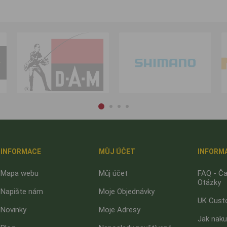
INFORMACE
MŮJ ÚČET
INFORM
Mapa webu
Můj účet
FAQ - Ča
Otázky
Napište nám
Moje Objednávky
UK Cust
Novinky
Moje Adresy
Jak nak