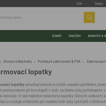
DOMŮ
ZNAČKY
BONUSY A 
Krmení a Nástrahy
Potřeby k zakrmování & PVA
Zakrmovací 
rmovací lopatky
ovací lopatky
umožňují přesné a rychlé vnadění partiklem, peleta
ím pomocníkem při lovu kaprů z lodi i ze břehu, kdy potřebujet
lu návnady. V naší nabídce naleznete lopatky různých velikostí, k
aci a zvyšuje efektivitu při vnadění bílé ryby i pstruhů v blízkost