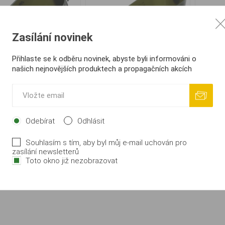
Zasílání novinek
Přihlaste se k odběru novinek, abyste byli informováni o
našich nejnovějších produktech a propagačních akcích
ado Vnadící Lopatka
Mikado Vnadící Lopatka
Lopa
Malá s děrováním
Velká
Spo
89,00 Kč
129,00 Kč
Odebírat
Odhlásit
09,00 Kč
149,00 Kč
Souhlasím s tím, aby byl můj e-mail uchován pro
i
i
KOUPIT
KOUPIT
zasílání newsletterů
h
h
Toto okno již nezobrazovat