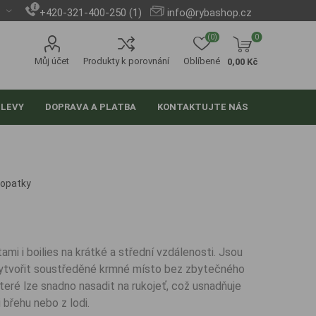
+420-321-400-250 (1)
info@rybashop.cz
(0)
0
Můj účet
Produkty k porovnání
Oblíbené
0,00 Kč
SLEVY
DOPRAVA A PLATBA
KONTAKTUJTE NÁS
lopatky
mi i boilies na krátké a střední vzdálenosti. Jsou
e vytvořit soustředěné krmné místo bez zbytečného
teré lze snadno nasadit na rukojeť, což usnadňuje
i břehu nebo z lodi.