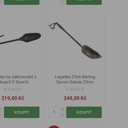
h
h
ka na zakrmování s
Lopatka Zfish Baiting
ukojetí S Suretti
Spoon Deluxe 35cm
219,00 Kč
249,00 Kč
i
i
KOUPIT
KOUPIT
h
h