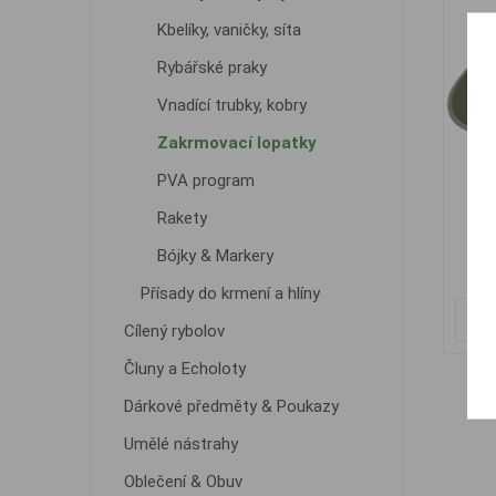
Kbelíky, vaničky, síta
Rybářské praky
Vnadící trubky, kobry
Zakrmovací lopatky
PVA program
Mik
Rakety
Bójky & Markery
1
Přísady do krmení a hlíny
Cílený rybolov
Čluny a Echoloty
Dárkové předměty & Poukazy
Umělé nástrahy
Oblečení & Obuv