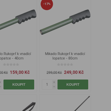
-17%
o Rukojeť k vnadící
Mikado Rukojeť k vnadící
lopatce - 40cm
lopatce - 80cm
159,00 Kč
249,00 Kč
00 Kč
299,00 Kč
i
i
KOUPIT
KOUPIT
h
h