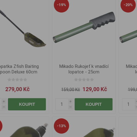
-19%
-20%
patka Zfish Baiting
Mikado Rukojeť k vnadící
Mikad
poon Deluxe 60cm
lopatce - 25cm
279,00 Kč
129,00 Kč
159,00 Kč
199,
i
i
KOUPIT
KOUPIT
h
h
-13%