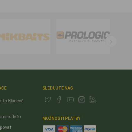
ACE
SLEDUJTE NÁS
sto Kladené
omers Info
MOŽNOSTI PLATBY
upovat