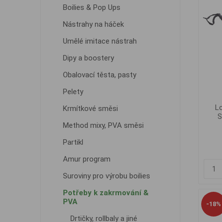
Boilies & Pop Ups
Nástrahy na háček
Umělé imitace nástrah
Dipy a boostery
Obalovací těsta, pasty
Pelety
Lo
Krmítkové směsi
S
Method mixy, PVA směsi
Partikl
Amur program
Suroviny pro výrobu boilies
Potřeby k zakrmování &
PVA
-18%
Drtičky, rollbaly a jiné