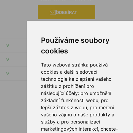
ODEBÍRAT
Používáme soubory
INFORMACE
cookies
MŮJ ÚČET
Tato webová stránka používá
cookies a další sledovací
INFORMACE
technologie ke zlepšení vašeho
zážitku z prohlížení pro
následující účely:
pro umožnění
SLEDUJTE NÁS
základní funkčnosti webu
,
pro
lepší zážitek z webu
,
pro měření
vašeho zájmu o naše produkty a
služby a pro personalizaci
MOŽNOSTI PLATBY
marketingových interakcí
,
chcete-