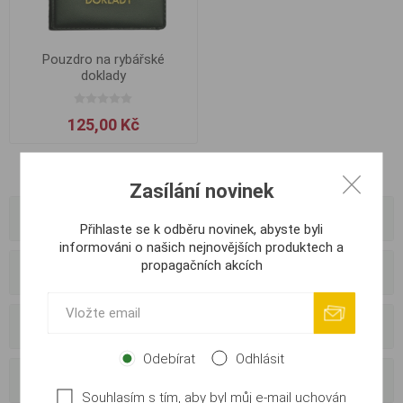
Pouzdro na rybářské
doklady
125,00 Kč
Zasílání novinek
Kategorie
Přihlaste se k odběru novinek, abyste byli
informováni o našich nejnovějších produktech a
propagačních akcích
Výrobci
Externí dodavatelé
Odebírat
Odhlásit
Oblíbené tagy
Souhlasím s tím, aby byl můj e-mail uchován