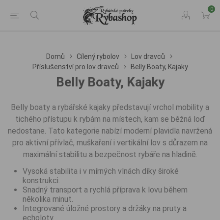
0
Domů
Cílený rybolov
Lov dravců
Příslušenství pro lov dravců
Belly Boaty, Kajaky
Belly Boaty, Kajaky
Belly boaty a rybářské kajaky představují vrchol mobility a
tichého přístupu k rybám na místech, kam se běžná loď
nedostane. Tato kategorie nabízí moderní plavidla navržená
pro aktivní přívlač, muškaření i vertikální lov s důrazem na
maximální stabilitu a bezpečnost rybáře na hladině.
Vysoká stabilita i v mírných vlnách díky široké
konstrukci.
Snadný transport a rychlá příprava k lovu během
několika minut.
Integrované úložné prostory a držáky na pruty a
echoloty.