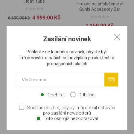
Float Tube
Hrazda na příslušenství
Gunki Accessory Bar
4 999,00 Kč
6 699,00 Kč
1 159,00 Kč
Zasílání novinek
Přihlaste se k odběru novinek, abyste byli
informováni o našich nejnovějších produktech a
propagačních akcích
Odebírat
Odhlásit
Yaccuza Belly Boat BB
Souhlasím s tím, aby byl můj e-mail uchován
Hunter Camou Green
pro zasílání newsletterů
170cm
Toto okno již nezobrazovat
14 999,00 Kč