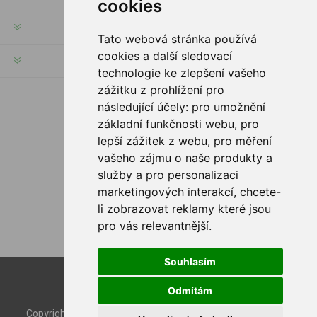
cookies
MŮJ ÚČET
Tato webová stránka používá
cookies a další sledovací
INFORMACE
technologie ke zlepšení vašeho
zážitku z prohlížení pro
následující účely:
pro umožnění
SLEDUJTE NÁS
základní funkčnosti webu
,
pro
lepší zážitek z webu
,
pro měření
vašeho zájmu o naše produkty a
služby a pro personalizaci
MOŽNOSTI PLATBY
marketingových interakcí
,
chcete-
li zobrazovat reklamy které jsou
pro vás relevantnější
.
Souhlasím
Powered by
nopCommerce
Odmítám
Designed by
Nop-Templates.com
Copyright © 2026 Rybashop CZ. Všechna práva vyhrazena.