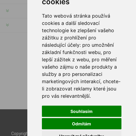
cookies
MŮJ ÚČET
Tato webová stránka používá
cookies a další sledovací
INFORMACE
technologie ke zlepšení vašeho
zážitku z prohlížení pro
následující účely:
pro umožnění
SLEDUJTE NÁS
základní funkčnosti webu
,
pro
lepší zážitek z webu
,
pro měření
vašeho zájmu o naše produkty a
služby a pro personalizaci
MOŽNOSTI PLATBY
marketingových interakcí
,
chcete-
li zobrazovat reklamy které jsou
pro vás relevantnější
.
Souhlasím
Powered by
nopCommerce
Odmítám
Designed by
Nop-Templates.com
Copyright © 2026 Rybashop CZ. Všechna práva vyhrazena.