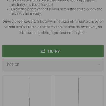
Široký výběr typů pro různé situace (pop-up, dnové
nástrahy, method feeder).
Okamžitá připravenost k lovu bez nutnosti zdlouhavého
navazování u vody.
Důvod proč koupit:
S hotovými návazci eliminujete chyby při
vázání a můžete se okamžitě věnovat lovu se sestavou, na
kterou se spoléhají i profesionální rybáři.
FILTRY