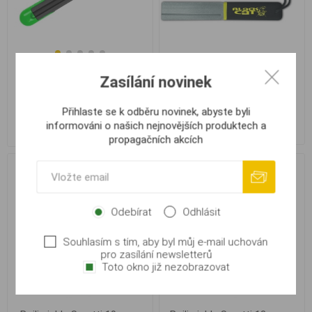
Black Cat Diamantový
Zasílání novinek
Avid Carp Jehla Titanium
brousek na háčky 15cm
Retracta Splicing Needle
Přihlaste se k odběru novinek, abyste byli
informováni o našich nejnovějších produktech a
329,00 Kč
125,00 Kč
propagačních akcích
Odebírat
Odhlásit
Souhlasím s tím, aby byl můj e-mail uchován
pro zasílání newsletterů
Toto okno již nezobrazovat