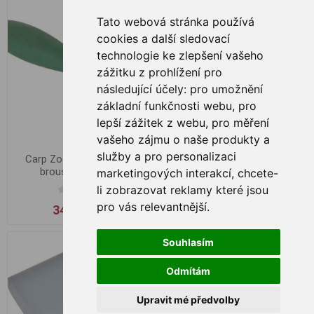
Tato webová stránka používá
cookies a další sledovací
technologie ke zlepšení vašeho
zážitku z prohlížení pro
následující účely:
pro umožnění
základní funkčnosti webu
,
pro
lepší zážitek z webu
,
pro měření
vašeho zájmu o naše produkty a
služby a pro personalizaci
Carp Zoom Diamantový
Carp Zoom Vyprošťovač a
brousek na háčky
rozmotávač uzlů
marketingových interakcí
,
chcete-
li zobrazovat reklamy které jsou
pro vás relevantnější
.
340,00 Kč
65,00 Kč
Souhlasím
Odmítám
Upravit mé předvolby