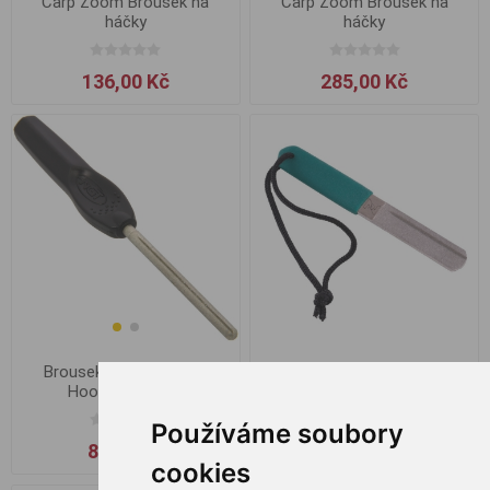
Carp Zoom Brousek na
Carp Zoom Brousek na
háčky
háčky
136,00 Kč
285,00 Kč
Brousek Zfish Diamond
Brousek na háčky NGT
Hook Sharpener
Hook Sharpener
Používáme soubory
149,00 Kč
89,00 Kč
129,00 Kč
cookies