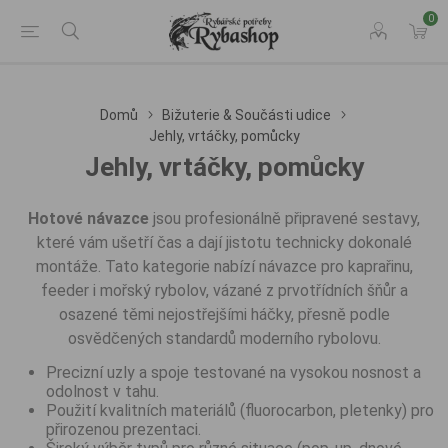
0
Domů
Bižuterie & Součásti udice
Jehly, vrtáčky, pomůcky
Jehly, vrtáčky, pomůcky
Hotové návazce
jsou profesionálně připravené sestavy,
které vám ušetří čas a dají jistotu technicky dokonalé
montáže. Tato kategorie nabízí návazce pro kaprařinu,
feeder i mořský rybolov, vázané z prvotřídních šňůr a
osazené těmi nejostřejšími háčky, přesně podle
osvědčených standardů moderního rybolovu.
Precizní uzly a spoje testované na vysokou nosnost a
odolnost v tahu.
Použití kvalitních materiálů (fluorocarbon, pletenky) pro
přirozenou prezentaci.