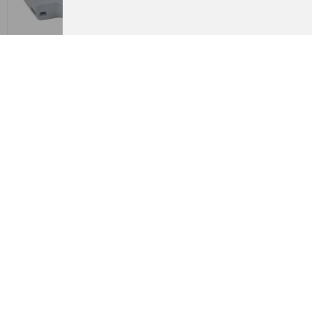
Carp Zoom Elektronický
Jehla Zfish Stringer Needle
vazač háčků
13cm
749,00 Kč
36,00 Kč