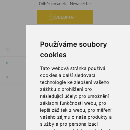
Odběr novinek - Newsletter
ODEBÍRAT
Používáme soubory
INFORMACE
cookies
MŮJ ÚČET
Tato webová stránka používá
cookies a další sledovací
INFORMACE
technologie ke zlepšení vašeho
zážitku z prohlížení pro
následující účely:
pro umožnění
SLEDUJTE NÁS
základní funkčnosti webu
,
pro
lepší zážitek z webu
,
pro měření
vašeho zájmu o naše produkty a
služby a pro personalizaci
MOŽNOSTI PLATBY