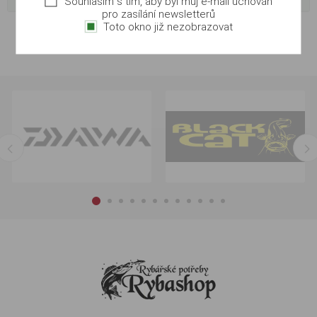
Souhlasím s tím, aby byl můj e-mail uchován
pro zasílání newsletterů
Toto okno již nezobrazovat