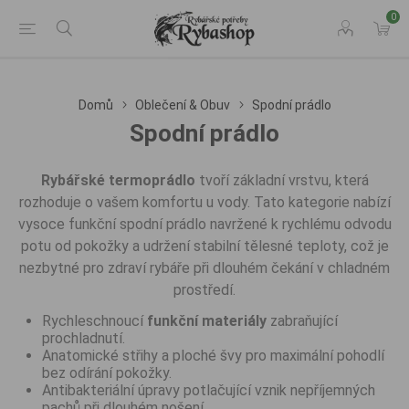
0
Domů
Oblečení & Obuv
Spodní prádlo
Spodní prádlo
Rybářské termoprádlo
tvoří základní vrstvu, která
rozhoduje o vašem komfortu u vody. Tato kategorie nabízí
vysoce funkční spodní prádlo navržené k rychlému odvodu
potu od pokožky a udržení stabilní tělesné teploty, což je
nezbytné pro zdraví rybáře při dlouhém čekání v chladném
prostředí.
Rychleschnoucí
funkční materiály
zabraňující
prochladnutí.
Anatomické střihy a ploché švy pro maximální pohodlí
bez odírání pokožky.
Antibakteriální úpravy potlačující vznik nepříjemných
pachů při dlouhém nošení.