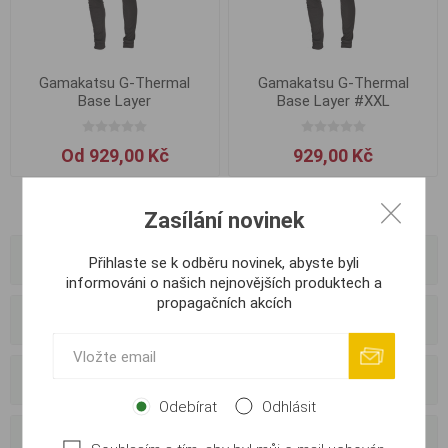
Gamakatsu G-Thermal
Gamakatsu G-Thermal
Base Layer
Base Layer #XXL
Od 929,00 Kč
929,00 Kč
Zasílání novinek
Kategorie
Přihlaste se k odběru novinek, abyste byli
informováni o našich nejnovějších produktech a
propagačních akcích
Výrobci
Externí dodavatelé
Odebírat
Odhlásit
Oblíbené tagy