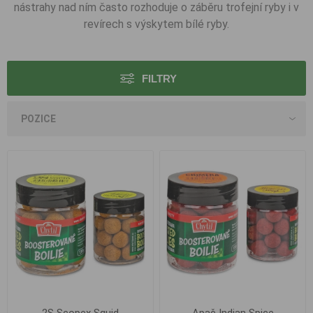
nástrahy nad ním často rozhoduje o záběru trofejní ryby i v
revírech s výskytem bílé ryby.
FILTRY
2S Scopex Squid
Apač Indian Spice