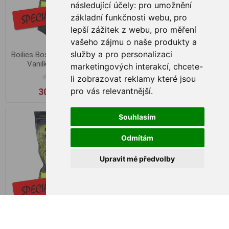
následující účely:
pro umožnění
základní funkčnosti webu
,
pro
lepší zážitek z webu
,
pro měření
vašeho zájmu o naše produkty a
služby a pro personalizaci
Boilies Boss2 Speciál Játra-
Boilies Boss2 Speciál Játra-
Vanilka 1kg, 20mm
Vanilka 200g 16mm
marketingových interakcí
,
chcete-
li zobrazovat reklamy které jsou
pro vás relevantnější
.
309,00 Kč
105,00 Kč
Souhlasím
Odmítám
Upravit mé předvolby
Boilies Boss2 Speciál Játra-
Boilies Boss2 Speciál