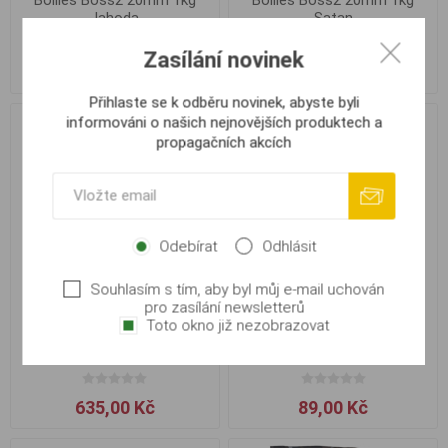
Boilies Boss2 20mm 1kg
Boilies Boss2 20mm 1kg
Jahoda
Satan
Zasílání novinek
279,00 Kč
344,00 Kč
Přihlaste se k odběru novinek, abyste byli
informováni o našich nejnovějších produktech a
propagačních akcích
Odebírat
Odhlásit
Souhlasím s tím, aby byl můj e-mail uchován
pro zasílání newsletterů
Toto okno již nezobrazovat
Boilies Boss2 20mm 2.5kg
Boilies Boss2 20mm 200g
Jahoda
Jahoda
635,00 Kč
89,00 Kč