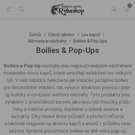
0
Domů
Cílený rybolov
Lov kaprů
Návnady a nástrahy
Boilies & Pop-Ups
Boilies & Pop-Ups
Boilies a Pop-Up
nástrahy jsou nejpoužívanějšími nástrahami
moderního lovce kaprů, které umožňují selektivní lov velkých
ryb. V naší nabídce naleznete jak klasické potápivé boilies
pro dlouhodobé vnadění, tak vysoce atraktivní plovoucí pop-
up kuličky a vyvážené wafters nástrahy. Tyto produkty jsou
vyráběny z prvotřídních surovin, jako jsou rybí moučky, ptačí
zoby a mléčné proteiny, doplněné o účinné esence a
extrakty. Díky široké škále průměrů a příchutí můžete
efektivně reagovat na aktivitu kaprů a amurů v průběhu celé
sezóny. Správná prezentace boilies na dně nebo pop-up