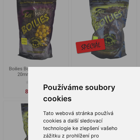
Boilies Boss2 Magic 200g,
Boilies Boss2 Speciál Játra-
20mm Slunečnice
Vanilka 1kg 16mm
Používáme soubory
89,00 Kč
309,00 Kč
cookies
Tato webová stránka používá
cookies a další sledovací
technologie ke zlepšení vašeho
zážitku z prohlížení pro