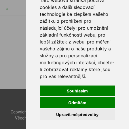
Tato webová stránka používá
cookies a další sledovací
INFORMACE
technologie ke zlepšení vašeho
zážitku z prohlížení pro
následující účely:
pro umožnění
SLEDUJTE NÁS
základní funkčnosti webu
,
pro
lepší zážitek z webu
,
pro měření
vašeho zájmu o naše produkty a
služby a pro personalizaci
MOŽNOSTI PLATBY
marketingových interakcí
,
chcete-
li zobrazovat reklamy které jsou
pro vás relevantnější
.
Souhlasím
Powered by
nopCommerce
Odmítám
Designed by
Nop-Templates.com
Copyright © 2026 Rybashop CZ. Všechna práva vyhrazena.
Upravit mé předvolby
Všechny ceny jsou zapsány včetně daně. Bez
dopravy