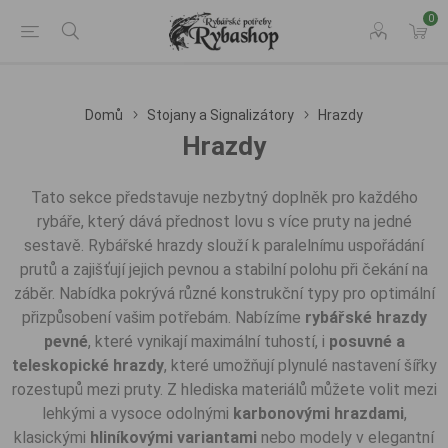
0
Domů
Stojany a Signalizátory
Hrazdy
Hrazdy
Tato sekce představuje nezbytný doplněk pro každého
rybáře, který dává přednost lovu s více pruty na jedné
sestavě. Rybářské hrazdy slouží k paralelnímu uspořádání
prutů a zajišťují jejich pevnou a stabilní polohu při čekání na
záběr. Nabídka pokrývá různé konstrukční typy pro optimální
přizpůsobení vašim potřebám. Nabízíme
rybářské hrazdy
pevné
, které vynikají maximální tuhostí, i
posuvné a
teleskopické hrazdy
, které umožňují plynulé nastavení šířky
rozestupů mezi pruty. Z hlediska materiálů můžete volit mezi
lehkými a vysoce odolnými
karbonovými hrazdami
,
klasickými
hliníkovými variantami
nebo modely v elegantní