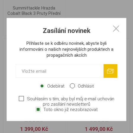
Summittackle Hrazda
Cobalt Black 3 Pruty Přední
1 599,00 Kč
Zasílání novinek
Přihlaste se k odběru novinek, abyste byli
informováni o našich nejnovějších produktech a
propagačních akcích
Odebírat
Odhlásit
Souhlasím s tím, aby byl můj e-mail uchován
pro zasílání newsletterů
Summittackle Hrazda Black
Summittackle Hrazda Black
Toto okno již nezobrazovat
Cobalt na 2 pruty 2ks
Cobalt na 3 pruty 2ks
1 399,00 Kč
1 499,00 Kč