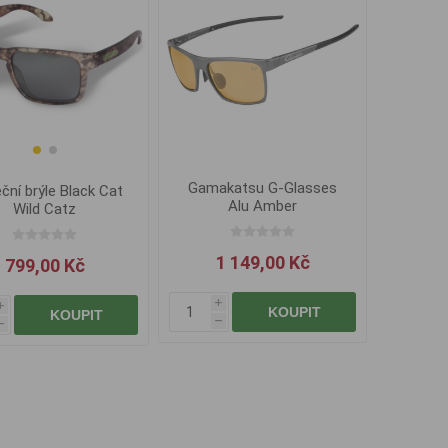
Gamakatsu G-Glasses
ční brýle Black Cat
Alu Amber
Wild Catz
1 149,00 Kč
799,00 Kč
i
i
KOUPIT
KOUPIT
h
h