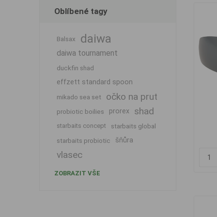
Oblíbené tagy
daiwa
Balsax
daiwa tournament
duckfin shad
effzett standard spoon
očko na prut
mikado sea set
shad
prorex
probiotic boilies
starbaits concept
starbaits global
šňůra
starbaits probiotic
vlasec
ZOBRAZIT VŠE