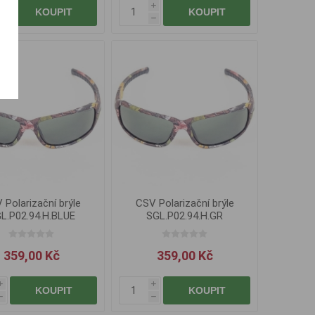
i
i
KOUPIT
KOUPIT
h
h
 Polarizační brýle
CSV Polarizační brýle
L.P02.94.H.BLUE
SGL.P02.94.H.GR
359,00 Kč
359,00 Kč
i
i
KOUPIT
KOUPIT
h
h