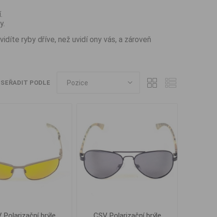
.
y.
díte ryby dříve, než uvidí ony vás, a zároveň
SEŘADIT PODLE
 Polarizační brýle
CSV Polarizační brýle