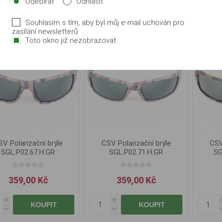
Odebírat
Odhlásit
i
i
KOUPIT
KOUPIT
h
h
Souhlasím s tím, aby byl můj e-mail uchován pro
zasílání newsletterů
Toto okno již nezobrazovat
V Polarizační brýle
CSV Polarizační brýle
CSV
SGL.P02.67.H.GR
SGL.P02.71.H.GR
SG
359,00 Kč
359,00 Kč
i
i
KOUPIT
KOUPIT
h
h