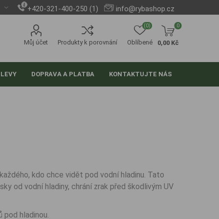
+420-321-400-250 (1)
info@rybashop.cz
(0)
0
Můj účet
Produkty k porovnání
Oblíbené
0,00 Kč
SLEVY
DOPRAVA A PLATBA
KONTAKTUJTE NÁS
každého, kdo chce vidět pod vodní hladinu. Tato
esky od vodní hladiny, chrání zrak před škodlivým UV
ů pod hladinou.