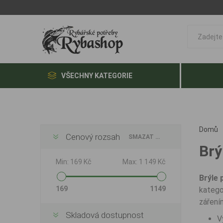
VŠECHNY KATEGORIE
Domů
Cenový rozsah
SMAZAT VŠE
Brý
Min:
169 Kč
Max:
1 149 Kč
Brýle 
169
1149
katego
záření
Skladová dostupnost
V