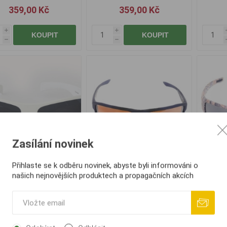
359,00 Kč
359,00 Kč
i
i
KOUPIT
KOUPIT
h
h
Zasílání novinek
Přihlaste se k odběru novinek, abyste byli informováni o
V Polarizační brýle
CSV Polarizační brýle
CSV
našich nejnovějších produktech a propagačních akcích
P6111 - Bílá
SGL.P02.146.BL.BR
SG
359,00 Kč
359,00 Kč