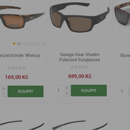
Savage Gear Shades
arizační brýle Wheezy
Slune
Polarized Sunglasses
Floating Amber
699,00 Kč
169,00 Kč
i
i
KOUPIT
KOUPIT
h
h