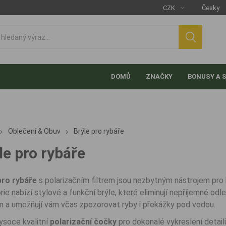
DOMŮ
ZNAČKY
BONUSY A 
Oblečení & Obuv
Brýle pro rybáře
le pro rybáře
pro rybáře
s polarizačním filtrem jsou nezbytným nástrojem pro 
rie nabízí stylové a funkční brýle, které eliminují nepříjemné odl
m a umožňují vám včas zpozorovat ryby i překážky pod vodou.
ysoce kvalitní
polarizační čočky
pro dokonalé vykreslení detail