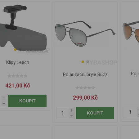
Klipy Leech
Pola
Polarizační brýle Buzz
421,00 Kč
299,00 Kč
i
KOUPIT
h
i
KOUPIT
h