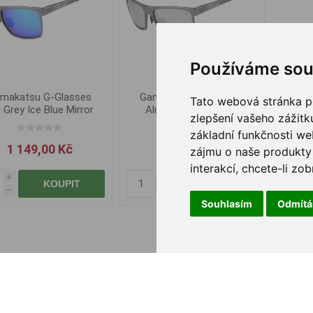
Používáme sou
makatsu G-Glasses
Gamakatsu G-Glasses
Tato webová stránka po
 Grey Ice Blue Mirror
Alu Light Grey White
zlepšení vašeho zážitku
Mirror
základní funkčnosti w
1 149,00 Kč
1 149,00 Kč
zájmu o naše produkty 
interakcí
,
chcete-li zob
i
i
KOUPIT
KOUPIT
h
h
Souhlasím
Odmít