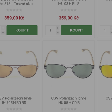
ýle 515 - Tmavé sklo
IHU.03.H.BL.S
359,00 Kč
359,00 Kč
i
i
KOUPIT
KOUPIT
h
h
V Polarizační brýle
CSV Polarizační brýle
CSV
IHU.05.H.BR.BR
IHU.05.H.GR.B