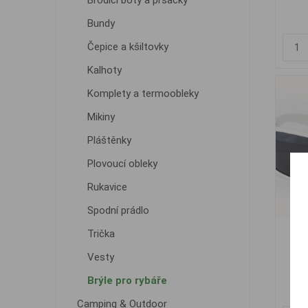
Brodící boty a prsačky
Bundy
Čepice a kšiltovky
Kalhoty
Komplety a termoobleky
Mikiny
Pláštěnky
Plovoucí obleky
Rukavice
Spodní prádlo
Trička
CS
Vesty
Brýle pro rybáře
Camping & Outdoor