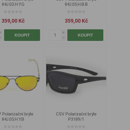
IHU.03.H.Y.G
IHU.05.H.B.B
359,00 Kč
359,00 Kč
i
i
KOUPIT
KOUPIT
h
h
 Polarizační brýle
CSV Polarizační brýle
IHU.05.H.Y.B
P3189/1