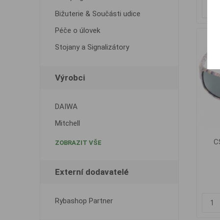
Bižuterie & Součásti udice
Péče o úlovek
Stojany a Signalizátory
Výrobci
DAIWA
Mitchell
CS
ZOBRAZIT VŠE
Externí dodavatelé
Rybashop Partner