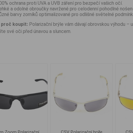
00% ochrana proti UVA a UVB záření pro bezpečí vašich očí.
ehké a odolné obroučky navržené pro celodenní pohodlné nošení
ůzné barvy zorníků optimalizované pro odlišné světelné podmínk
proč koupit:
Polarizační brýle vám dávají obrovskou výhodu – uvi
íte své oči před únavou a sluncem.
rp Zoom Polarizační
CSV Polarizační brýle
CSV