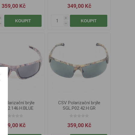
359,00 Kč
349,00 Kč
i
i
KOUPIT
KOUPIT
h
h
 Polarizační brýle
CSV Polarizační brýle
L.P02.146.H.BLUE
SGL.P02.42.H.GR
359,00 Kč
359,00 Kč