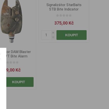
Signalizátor StarBaits
STB Bite Indicator
375,00 Kč
i
KOUPIT
h
lizátor DAM Blaster
o VT Bite Alarm
259,00 Kč
i
KOUPIT
h