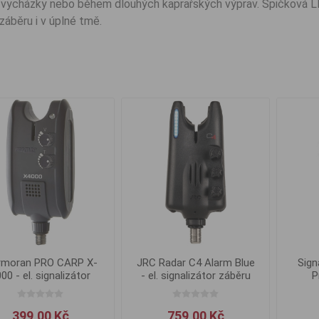
 vycházky nebo během dlouhých kaprařských výprav. Špičková LED
záběru i v úplné tmě.
rmoran PRO CARP X-
JRC Radar C4 Alarm Blue
Sign
00 - el. signalizátor
- el. signalizátor záběru
P
záběru
399,00 Kč
759,00 Kč