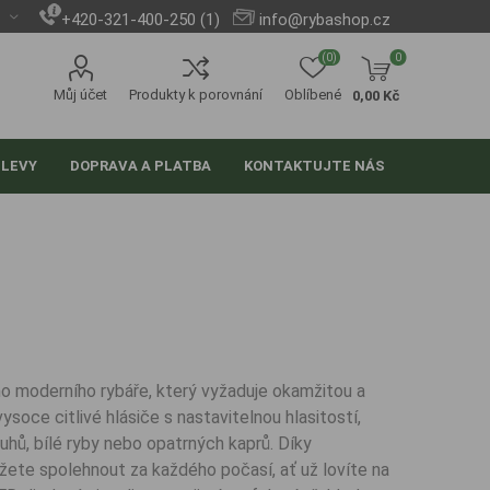
+420-321-400-250 (1)
info@rybashop.cz
(0)
0
Můj účet
Produkty k porovnání
Oblíbené
0,00 Kč
SLEVY
DOPRAVA A PLATBA
KONTAKTUJTE NÁS
 moderního rybáře, který vyžaduje okamžitou a
ysoce citlivé hlásiče s nastavitelnou hlasitostí,
ruhů, bílé ryby nebo opatrných kaprů. Díky
ůžete spolehnout za každého počasí, ať už lovíte na