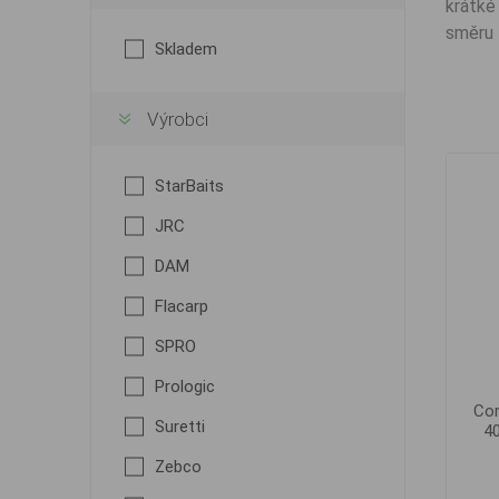
krátké
směru 
Skladem
Výrobci
StarBaits
JRC
DAM
Flacarp
SPRO
Prologic
Co
Suretti
40
Zebco