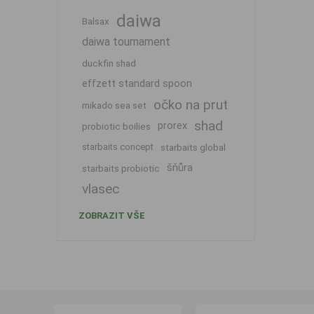
daiwa
Balsax
daiwa tournament
duckfin shad
effzett standard spoon
očko na prut
mikado sea set
shad
prorex
probiotic boilies
starbaits concept
starbaits global
šňůra
starbaits probiotic
vlasec
ZOBRAZIT VŠE