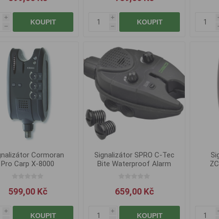
i
i
KOUPIT
KOUPIT
h
h
gnalizátor Cormoran
Signalizátor SPRO C-Tec
Si
Pro Carp X-8000
Bite Waterproof Alarm
ZC
599,00 Kč
659,00 Kč
i
i
KOUPIT
KOUPIT