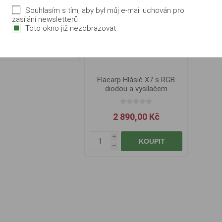
Souhlasím s tím, aby byl můj e-mail uchován pro
zasílání newsletterů
3 690,00 Kč
0,00 Kč
Toto okno již nezobrazovat
i
KOUPIT
h
Flacarp Hlásič X7 s RGB
diodou a vysílačem
2 890,00 Kč
i
KOUPIT
h