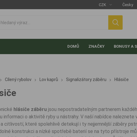
DOMŮ
ZNAČKY
BONUSY A 
Cílený rybolov
Lov kaprů
Signalizátory záběru
Hlásiče
siče
onické
hlásiče záběru
jsou nepostradatelným partnerem každého
 informaci o aktivitě ryby u nástrahy. V naší nabídce naleznete v
 citlivostí, které spolehlivě detekují i ty nejjemnější záběry pst
olné konstrukci a nízké spotřebě baterií se na tyto přístroje m