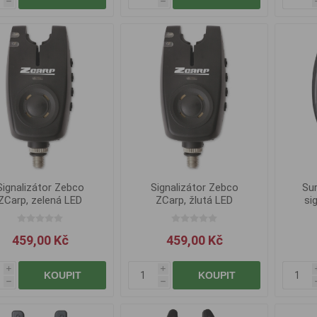
h
h
Signalizátor Zebco
Signalizátor Zebco
Su
ZCarp, zelená LED
ZCarp, žlutá LED
si
459,00 Kč
459,00 Kč
i
i
KOUPIT
KOUPIT
h
h