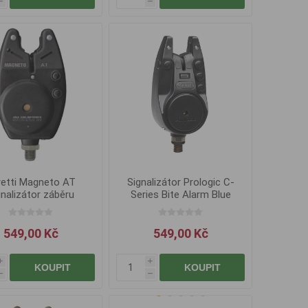
h
h
retti Magneto AT
Signalizátor Prologic C-
gnalizátor záběru
Series Bite Alarm Blue
549,00 Kč
549,00 Kč
i
i
KOUPIT
KOUPIT
h
h