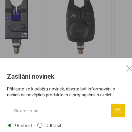
nalizátor záběru DAM
Signalizátor DAM Blaster
Signa
Ontario Bite Alarm
VT Bite Alarm
Cam
Zasílání novinek
239,00 Kč
239,00 Kč
Přihlaste se k odběru novinek, abyste byli informováni o
našich nejnovějších produktech a propagačních akcích
i
i
KOUPIT
KOUPIT
h
h
acarp Hlásič SOLUX s
Odebírat
Odhlásit
RGB a Vysílačem