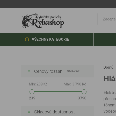
VŠECHNY KATEGORIE
Domů
Cenový rozsah
SMAZAT VŠE
Hlá
Min:
239 Kč
Max:
3 790 Kč
Elektr
239
3790
přesnou
tónem a
voděod
Skladová dostupnost