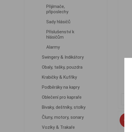
Přijímače,
příposlechy
Sady hlásičů
Příslušenství k
hlásičům
Alarmy
Swingery & Indikátory
Sig
Obaly, tašky, pouzdra
Krabičky & Kufříky
Podběráky na kapry
Oblečení pro kapraře
Bivaky, deštníky, stolky
Čluny, motory, sonary
-3%
Fl
Vozíky & Trakaře