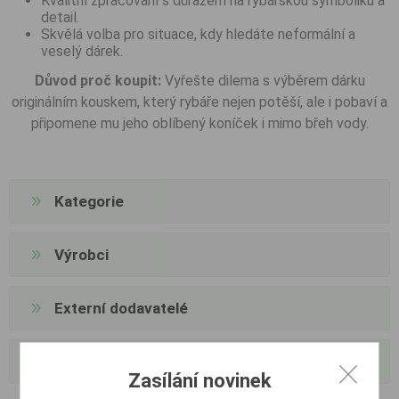
Kvalitní zpracování s důrazem na rybářskou symboliku a
detail.
Skvělá volba pro situace, kdy hledáte neformální a
veselý dárek.
Důvod proč koupit:
Vyřešte dilema s výběrem dárku
originálním kouskem, který rybáře nejen potěší, ale i pobaví a
připomene mu jeho oblíbený koníček i mimo břeh vody.
Kategorie
Výrobci
Externí dodavatelé
Oblíbené tagy
Zasílání novinek