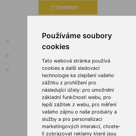
ODEBÍRAT
Používáme soubory
INFORMACE
cookies
MŮJ ÚČET
Tato webová stránka používá
cookies a další sledovací
INFORMACE
technologie ke zlepšení vašeho
zážitku z prohlížení pro
následující účely:
pro umožnění
SLEDUJTE NÁS
základní funkčnosti webu
,
pro
lepší zážitek z webu
,
pro měření
vašeho zájmu o naše produkty a
služby a pro personalizaci
MOŽNOSTI PLATBY
marketingových interakcí
,
chcete-
li zobrazovat reklamy které jsou